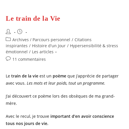
Le train de la Vie
Auteur/autrice
Publication
de
publiée :
Post
Archives / Parcours personnel
/
Citations
la
category:
inspirantes
/
Histoire d'un Jour
/
Hypersensibilité & stress
publication :
émotionnel
/
Les articles
Commentaires
11 commentaires
de
la
Le
train de la vie
est un
poème
que j’apprécie de partager
publication :
avec vous.
Les mots et leur poids, tout un programme.
J’ai découvert ce poème lors des obsèques de ma grand-
mère.
Avec le recul, je trouve
important d’en avoir conscience
tous nos jours de vie.