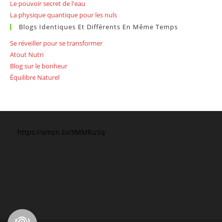
Le pouvoir secret de l'eau
La physique quantique pour les nuls
Blogs Identiques Et Différents En Même Temps
Se réveiller pour se transformer
Atout Nutri
Blog sur le bonheur
Équilibre Naturel
https://amzn.to/3MMRu5q