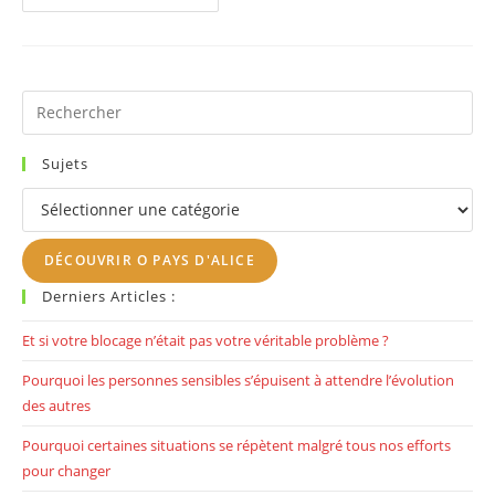
Train
De
La
Vie
Pr
Es
to
Sujets
clo
Sujets
th
se
DÉCOUVRIR O PAYS D'ALICE
pan
Derniers Articles :
Et si votre blocage n’était pas votre véritable problème ?
Pourquoi les personnes sensibles s’épuisent à attendre l’évolution
des autres
Pourquoi certaines situations se répètent malgré tous nos efforts
pour changer