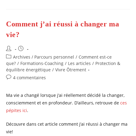
Oignons
Nous
Permettent
D’éviter
L’explosion
Comment j’ai réussi à changer ma
Émotionnelle
Au
Travail?
vie?
Auteur/autrice
Publication
de
publiée :
Post
Archives / Parcours personnel
/
Comment est-ce
la
category:
que?
/
Formations-Coaching
/
Les articles
/
Protection &
publication :
équilibre énergétique
/
Vivre Ôtrement
Commentaires
4 commentaires
de
la
Ma vie a changé lorsque j’ai réellement décidé la changer,
publication :
consciemment et en profondeur. D’ailleurs, retrouve de
ces
pépites ici
.
Découvre dans cet article comment j’ai réussi à changer ma
vie!