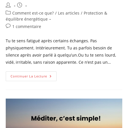
Auteur/autrice
Publication
de
publiée :
Post
Comment est-ce que?
/
Les articles
/
Protection &
la
category:
équilibre énergétique
publication :
Commentaires
1 commentaire
de
la
Tu te sens fatigué après certains échanges. Pas
publication :
physiquement. Intérieurement. Tu as parfois besoin de
silence après avoir parlé à quelqu’un.Ou tu te sens lourd,
vidé, irritable, sans raison apparente. Ce n’est pas un…
Fatigue
Continuer La Lecture
Émotionnelle
:
Quand
Certaines
Relations
Te
Vident
Sans
Que
Tu
T
En