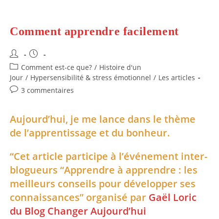
Comment apprendre facilement
Auteur/autrice
Publication
de
publiée :
Post
Comment est-ce que?
/
Histoire d'un
la
category:
Jour
/
Hypersensibilité & stress émotionnel
/
Les articles
publication :
Commentaires
3 commentaires
de
la
Aujourd’hui, je me lance dans le thème
publication :
de l’apprentissage et du bonheur.
“Cet article participe à l’événement inter-
blogueurs “Apprendre à apprendre : les
meilleurs conseils pour développer ses
connaissances” organisé par
Gaël Loric
du Blog Changer Aujourd’hui