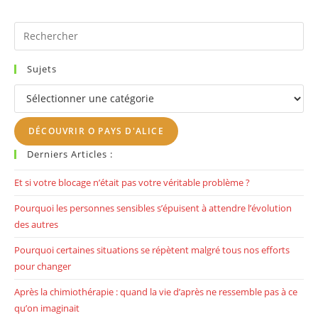
Pr
Es
to
Sujets
clo
Sujets
th
se
DÉCOUVRIR O PAYS D'ALICE
pan
Derniers Articles :
Et si votre blocage n’était pas votre véritable problème ?
Pourquoi les personnes sensibles s’épuisent à attendre l’évolution
des autres
Pourquoi certaines situations se répètent malgré tous nos efforts
pour changer
Après la chimiothérapie : quand la vie d’après ne ressemble pas à ce
qu’on imaginait