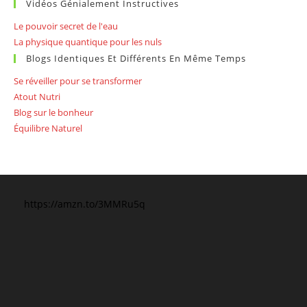
Vidéos Génialement Instructives
Le pouvoir secret de l'eau
La physique quantique pour les nuls
Blogs Identiques Et Différents En Même Temps
Se réveiller pour se transformer
Atout Nutri
Blog sur le bonheur
Équilibre Naturel
https://amzn.to/3MMRu5q