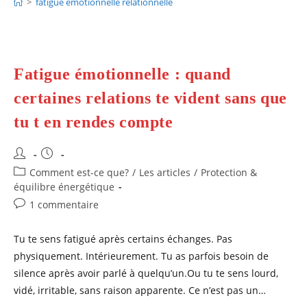
>
fatigue émotionnelle relationnelle
Fatigue émotionnelle : quand
certaines relations te vident sans que
tu t en rendes compte
Auteur/autrice
Publication
de
publiée :
Post
Comment est-ce que?
/
Les articles
/
Protection &
la
category:
équilibre énergétique
publication :
Commentaires
1 commentaire
de
la
Tu te sens fatigué après certains échanges. Pas
publication :
physiquement. Intérieurement. Tu as parfois besoin de
silence après avoir parlé à quelqu’un.Ou tu te sens lourd,
vidé, irritable, sans raison apparente. Ce n’est pas un…