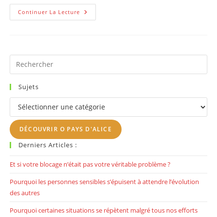
Fatigue
Continuer La Lecture
Émotionnelle
:
Quand
Certaines
Relations
Te
Vident
Pr
Sans
Es
Que
Tu
to
T
Sujets
En
clo
Rendes
Sujets
Compte
th
se
DÉCOUVRIR O PAYS D'ALICE
pan
Derniers Articles :
Et si votre blocage n’était pas votre véritable problème ?
Pourquoi les personnes sensibles s’épuisent à attendre l’évolution
des autres
Pourquoi certaines situations se répètent malgré tous nos efforts