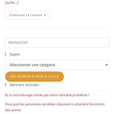
(suite…)
Marre!
Continuer La Lecture
Je
N’en
Peux
Plus,
J’en
Ai
Vraiment
Pr
Marre!
Es
to
Sujets
clo
Sujets
th
se
DÉCOUVRIR O PAYS D'ALICE
pan
Derniers Articles :
Et si votre blocage n’était pas votre véritable problème ?
Pourquoi les personnes sensibles s’épuisent à attendre l’évolution
des autres