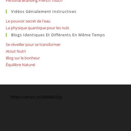
Personal Branding French Touch
Vidéos Génialement Instructives
Le pouvoir secret de l'eau
La physique quantique pour les nuls
Blogs Identiques Et Différents En Même Temps
Se réveiller pour se transformer
Atout Nutri
Blog sur le bonheur
Équilibre Naturel
https://amzn.to/3MMRu5q