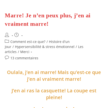
Marre! Je n’en peux plus, j’en ai
vraiment marre!
Auteur/autrice
Publication
de
publiée :
Post
Comment est-ce que?
/
Histoire d'un
la
category:
Jour
/
Hypersensibilité & stress émotionnel
/
Les
publication :
articles
/
Merci
Commentaires
13 commentaires
de
la
Oulala, j’en ai marre! Mais qu’est-ce que
publication :
j’en ai vraiment marre!
J’en ai ras la casquette! La coupe est
pleine!