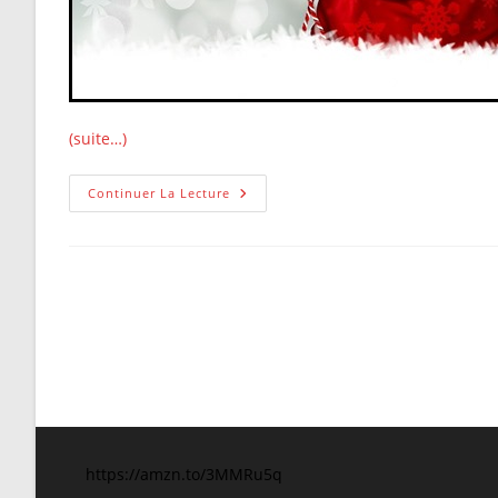
(suite…)
Joyeux
Continuer La Lecture
Noël
!
Quelque
Soit
Les
Circonstances.
https://amzn.to/3MMRu5q