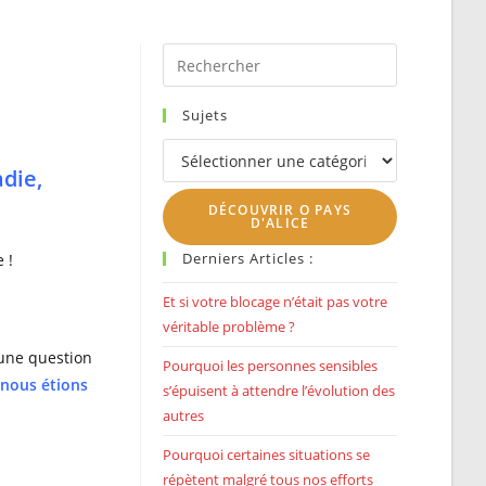
SEARCH
Press
Escape
to
Sujets
close
Sujets
the
adie,
search
DÉCOUVRIR O PAYS
panel.
D'ALICE
Derniers Articles :
 !
Et si votre blocage n’était pas votre
véritable problème ?
 une question
Pourquoi les personnes sensibles
 nous étions
s’épuisent à attendre l’évolution des
autres
Pourquoi certaines situations se
répètent malgré tous nos efforts