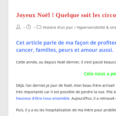
Joyeux Noël ! Quelque soit les circ
Auteur/autrice
Publication
Post
Histoire d'un Jour
/
Hypersensibilité & str
de
publiée :
category:
la
Cet article parle de ma façon de profiter
publication :
cancer, familles, peurs et amour aussi.
Cette année, ou depuis Noël dernier, il s’est passé beauco
Cela nous a pe
Déjà, l’an dernier,je jour de Noël, mon beau-frère arrivai
très importante car il est possible de perdre la vue. Pile à
heureux d’être tous ensemble.
Aujourd’hui, il a retrouvé 
Puis, il y a eu les hospitalisation de ma mère pour problè