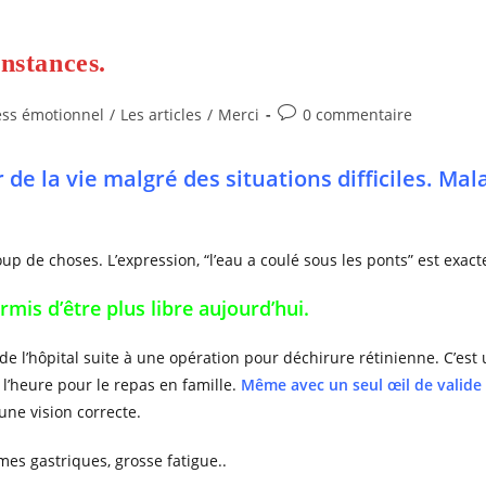
onstances.
Commentaires
ess émotionnel
/
Les articles
/
Merci
0 commentaire
de
la
 de la vie malgré des situations difficiles. Mal
publication :
up de choses. L’expression, “l’eau a coulé sous les ponts” est exacte
rmis d’être plus libre aujourd’hui.
t de l’hôpital suite à une opération pour déchirure rétinienne. C’est
 l’heure pour le repas en famille.
Même avec un seul œil de valide
une vision correcte.
mes gastriques, grosse fatigue..