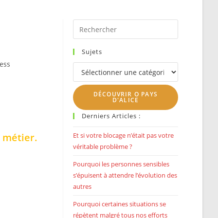
SEARCH
Press
Escape
to
Sujets
close
ress
Sujets
the
search
DÉCOUVRIR O PAYS
panel.
D'ALICE
Derniers Articles :
e métier.
Et si votre blocage n’était pas votre
véritable problème ?
Pourquoi les personnes sensibles
s’épuisent à attendre l’évolution des
autres
Pourquoi certaines situations se
répètent malgré tous nos efforts