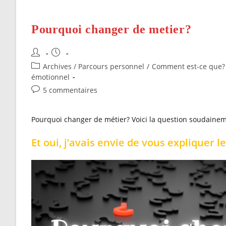
Pourquoi changer de metier?
Auteur/autrice
Publication
de
publiée :
Post
Archives / Parcours personnel
/
Comment est-ce que?
la
category:
émotionnel
publication :
Commentaires
5 commentaires
de
la
Pourquoi changer de métier? Voici la question soudaine
publication :
Et oui, j’avais envie de vous expliquer l