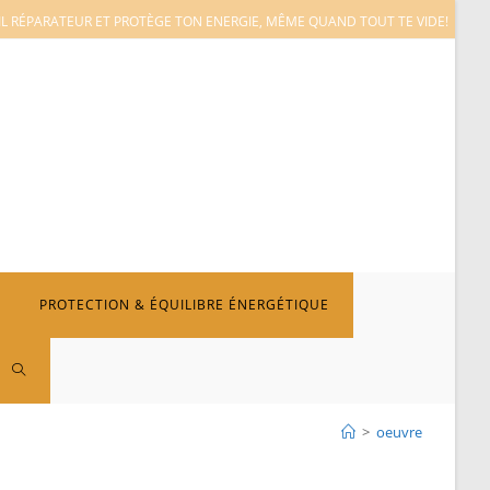
L RÉPARATEUR ET PROTÈGE TON ENERGIE, MÊME QUAND TOUT TE VIDE!
PROTECTION & ÉQUILIBRE ÉNERGÉTIQUE
TOGGLE
>
oeuvre
WEBSITE