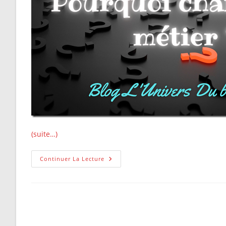
(suite…)
Pourquoi
Continuer La Lecture
Changer
De
Metier?