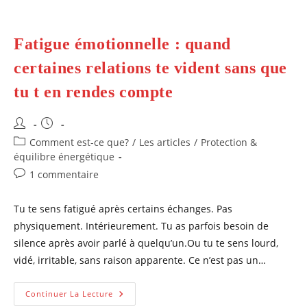
Fatigue émotionnelle : quand
certaines relations te vident sans que
tu t en rendes compte
Auteur/autrice
Publication
de
publiée :
Post
Comment est-ce que?
/
Les articles
/
Protection &
la
category:
équilibre énergétique
publication :
Commentaires
1 commentaire
de
la
Tu te sens fatigué après certains échanges. Pas
publication :
physiquement. Intérieurement. Tu as parfois besoin de
silence après avoir parlé à quelqu’un.Ou tu te sens lourd,
vidé, irritable, sans raison apparente. Ce n’est pas un…
Fatigue
Continuer La Lecture
Émotionnelle