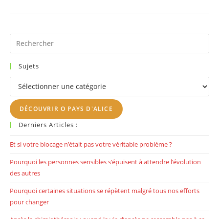
:
Quand
Certaines
Relations
Te
Vident
Pr
Sans
Es
Que
Tu
to
T
Sujets
En
clo
Rendes
Sujets
Compte
th
se
DÉCOUVRIR O PAYS D'ALICE
pan
Derniers Articles :
Et si votre blocage n’était pas votre véritable problème ?
Pourquoi les personnes sensibles s’épuisent à attendre l’évolution
des autres
Pourquoi certaines situations se répètent malgré tous nos efforts
pour changer