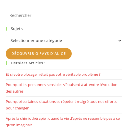
Pr
Es
to
Sujets
clo
Sujets
th
se
DÉCOUVRIR O PAYS D'ALICE
pan
Derniers Articles :
Et si votre blocage n’était pas votre véritable problème ?
Pourquoi les personnes sensibles s’épuisent à attendre l’évolution
des autres
Pourquoi certaines situations se répètent malgré tous nos efforts
pour changer
Après la chimiothérapie : quand la vie d’après ne ressemble pas à ce
qu’on imaginait