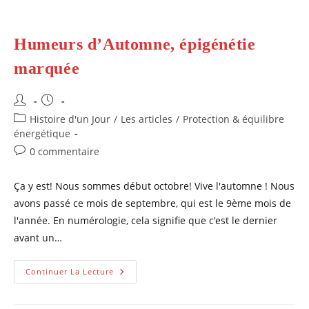
Humeurs d’Automne, épigénétie
marquée
Auteur/autrice
Publication
de
publiée :
Post
Histoire d'un Jour
/
Les articles
/
Protection & équilibre
la
category:
énergétique
publication :
Commentaires
0 commentaire
de
la
Ça y est! Nous sommes début octobre! Vive l'automne ! Nous
publication :
avons passé ce mois de septembre, qui est le 9ème mois de
l'année. En numérologie, cela signifie que c’est le dernier
avant un…
Humeurs
Continuer La Lecture
D’Automne,
Épigénétie
Marquée