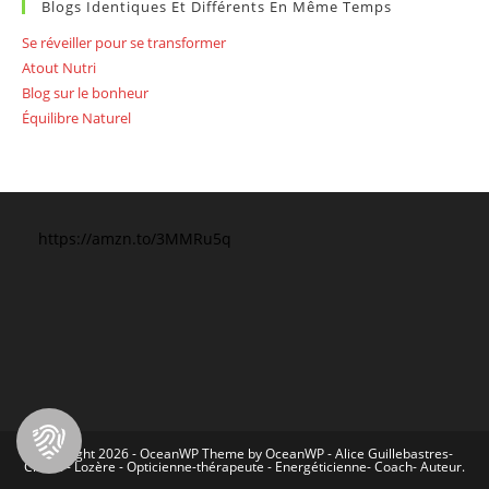
Blogs Identiques Et Différents En Même Temps
Se réveiller pour se transformer
Atout Nutri
Blog sur le bonheur
Équilibre Naturel
https://amzn.to/3MMRu5q
Copyright 2026 - OceanWP Theme by OceanWP - Alice Guillebastres-
Chirac - Lozère - Opticienne-thérapeute - Energéticienne- Coach- Auteur.