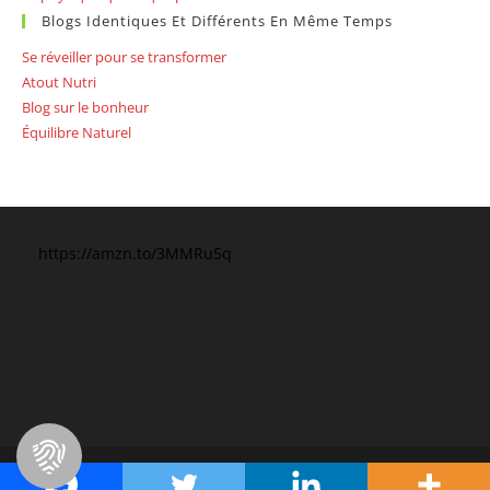
Blogs Identiques Et Différents En Même Temps
Se réveiller pour se transformer
Atout Nutri
Blog sur le bonheur
Équilibre Naturel
https://amzn.to/3MMRu5q
Copyright 2026 - OceanWP Theme by OceanWP - Alice Guillebastres-
Chirac - Lozère - Opticienne-thérapeute - Energéticienne- Coach- Auteur.