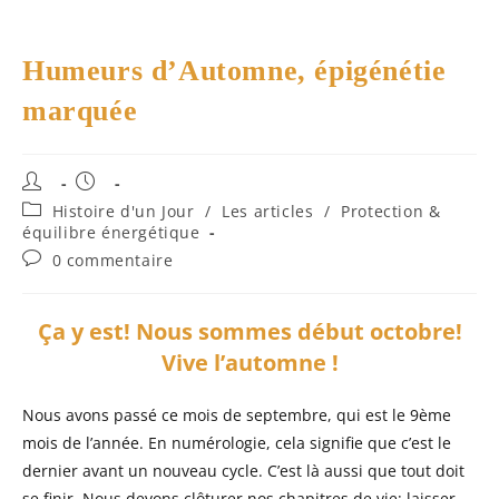
Humeurs d’Automne, épigénétie
marquée
Auteur/autrice
Publication
de
publiée :
Post
Histoire d'un Jour
/
Les articles
/
Protection &
la
category:
équilibre énergétique
publication :
Commentaires
0 commentaire
de
la
publication :
Ça y est! Nous sommes début octobre!
Vive l’automne !
Nous avons passé ce mois de septembre, qui est le 9ème
mois de l’année. En numérologie, cela signifie que c’est le
dernier avant un nouveau cycle. C’est là aussi que tout doit
se finir. Nous devons clôturer nos chapitres de vie; laisser