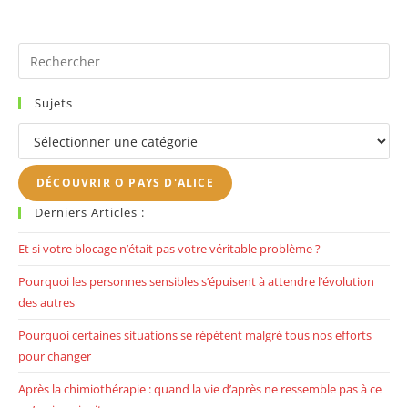
Pr
Es
to
Sujets
clo
Sujets
th
se
DÉCOUVRIR O PAYS D'ALICE
pan
Derniers Articles :
Et si votre blocage n’était pas votre véritable problème ?
Pourquoi les personnes sensibles s’épuisent à attendre l’évolution
des autres
Pourquoi certaines situations se répètent malgré tous nos efforts
pour changer
Après la chimiothérapie : quand la vie d’après ne ressemble pas à ce