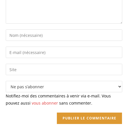
Enter
your
name
Enter
or
your
username
email
Saisir
to
address
l’URL
comment
to
de
comment
votre
site
Notifiez-moi des commentaires à venir via e-mail. Vous
(facultatif)
pouvez aussi
vous abonner
sans commenter.