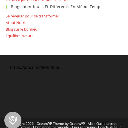
Blogs Identiques Et Différents En Même Temps
Se réveiller pour se transformer
Atout Nutri
Blog sur le bonheur
Équilibre Naturel
https://amzn.to/3MMRu5q
Copyright 2026 - OceanWP Theme by OceanWP - Alice Guillebastres-
Chirac - Lozère - Opticienne-thérapeute - Energéticienne- Coach- Auteur.