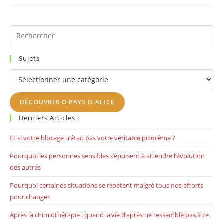
Énergétiquement
Après
Une
Séance
(thérapeutes
Pr
Sensibles)
Es
to
Sujets
clo
Sujets
th
se
DÉCOUVRIR O PAYS D'ALICE
pan
Derniers Articles :
Et si votre blocage n’était pas votre véritable problème ?
Pourquoi les personnes sensibles s’épuisent à attendre l’évolution
des autres
Pourquoi certaines situations se répètent malgré tous nos efforts
pour changer
Après la chimiothérapie : quand la vie d’après ne ressemble pas à ce