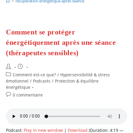
>
récupération énergétique après séance
Comment se protéger
énergétiquement après une séance
(thérapeutes sensibles)
Auteur/autrice
Publication
de
publiée :
Post
Comment est-ce que?
/
Hypersensibilité & stress
la
category:
émotionnel
/
Podcasts
/
Protection & équilibre
publication :
énergétique
Commentaires
0 commentaire
de
la
publication :
Podcast:
Play in new window
|
Download
(Duration: 4:19 —