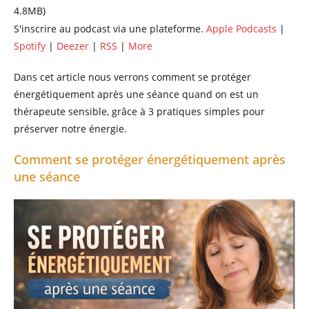
4.8MB)
S'inscrire au podcast via une plateforme.
Apple Podcasts
|
Spotify
|
Deezer
|
RSS
|
More
Dans cet article nous verrons comment
se
protéger
énergétiquement
après
une
séance
quand
on
est un
thérapeute
sensible, grâce à
3
pratiques
simples
pour
préserver notre
énergie.
Comment se protéger énergétiquement après
une séance