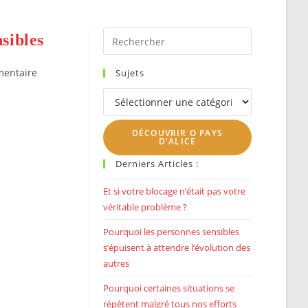
SEARCH
Press
sibles
Escape
to
ires
entaire
Sujets
close
Sujets
the
n :
search
DÉCOUVRIR O PAYS
panel.
D'ALICE
Derniers Articles :
Et si votre blocage n’était pas votre
véritable problème ?
Pourquoi les personnes sensibles
s’épuisent à attendre l’évolution des
autres
Pourquoi certaines situations se
répètent malgré tous nos efforts