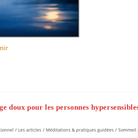
mir
ge doux pour les personnes hypersensible
tionnel
/
Les articles
/
Méditations & pratiques guidées
/
Sommeil 