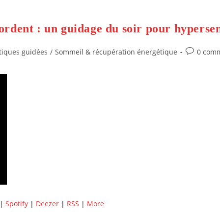
rdent : un guidage du soir pour hypersen
Commenta
tiques guidées
/
Sommeil & récupération énergétique
0 comm
de
la
publicatio
|
Spotify
|
Deezer
|
RSS
|
More