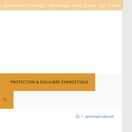
L RÉPARATEUR ET PROTÈGE TON ENERGIE, MÊME QUAND TOUT TE VIDE!
PROTECTION & ÉQUILIBRE ÉNERGÉTIQUE
TOGGLE
>
sommeil naturel
WEBSITE