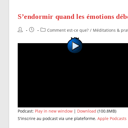
S’endormir quand les émotions débo
Auteur/autrice
Publication
Post
Comment est-ce que?
/
Méditations & pra
de
publiée :
category:
la
publication :
Podcast:
Play in new window
|
Download
(100.8MB)
S'inscrire au podcast via une plateforme.
Apple Podcasts