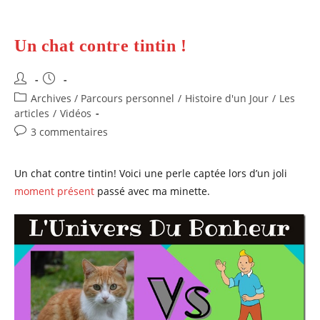
Un chat contre tintin !
Auteur/autrice
Publication
de
publiée :
Post
Archives / Parcours personnel
/
Histoire d'un Jour
/
Les
la
category:
articles
/
Vidéos
publication :
Commentaires
3 commentaires
de
la
Un chat contre tintin! Voici une perle captée lors d’un joli
publication :
moment présent
passé avec ma minette.