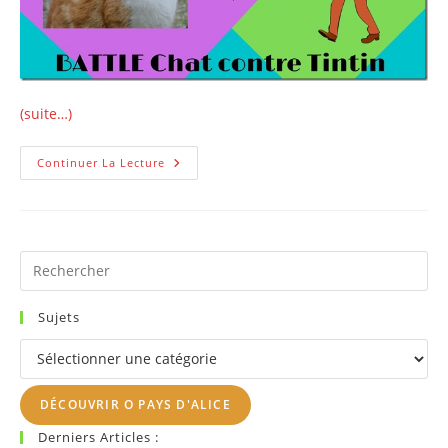
(suite…)
Un
Continuer La Lecture
Chat
Contre
Tintin
!
Pr
Es
to
Sujets
clo
Sujets
th
se
DÉCOUVRIR O PAYS D'ALICE
pan
Derniers Articles :