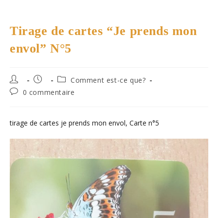
Tirage de cartes “Je prends mon
envol” N°5
Auteur/autrice
Publication
Post
Comment est-ce que?
de
publiée :
category:
Commentaires
0 commentaire
la
de
publication :
la
publication :
tirage de cartes je prends mon envol, Carte n°5