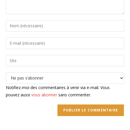
Enter
your
name
Enter
or
your
username
email
Saisir
to
address
l’URL
comment
to
de
comment
votre
site
Notifiez-moi des commentaires à venir via e-mail. Vous
(facultatif)
pouvez aussi
vous abonner
sans commenter.