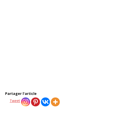
vous ?
Retrouvez sur O Pays d’Alice des ressources et
accompagnements pour retrouver clarté, apaisement
et ancrage intérieur.
→ Découvrir le rituel du soir offert
Partager l'article
Tweet