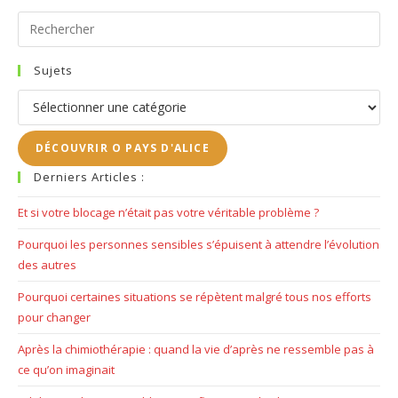
Pr
Es
to
Sujets
clo
Sujets
the
se
DÉCOUVRIR O PAYS D'ALICE
pan
Derniers Articles :
Et si votre blocage n’était pas votre véritable problème ?
Pourquoi les personnes sensibles s’épuisent à attendre l’évolution
des autres
Pourquoi certaines situations se répètent malgré tous nos efforts
pour changer
Après la chimiothérapie : quand la vie d’après ne ressemble pas à
ce qu’on imaginait