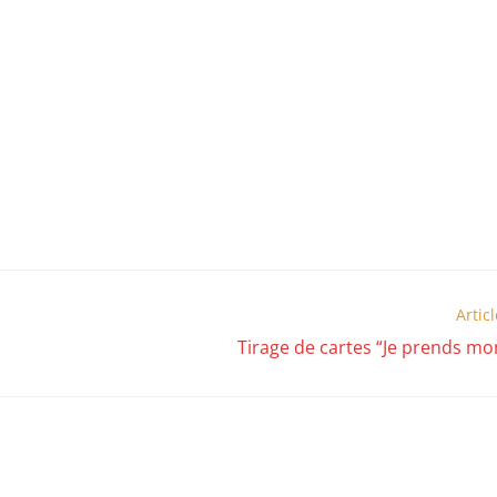
ouvrir le rituel du soir offert
Artic
Tirage de cartes “Je prends mo