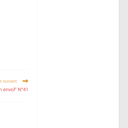
le suivant
n envol” N°41