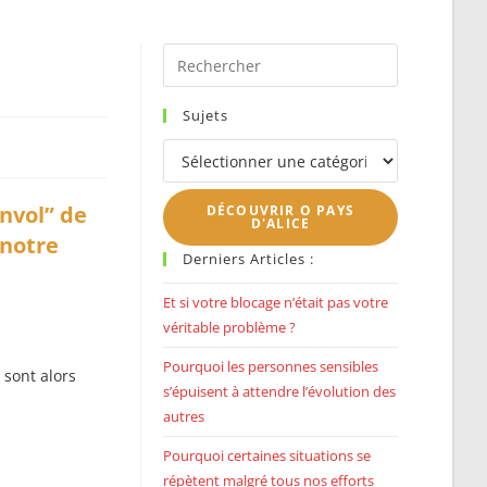
SEARCH
Press
Escape
to
Sujets
close
Sujets
the
search
envol” de
DÉCOUVRIR O PAYS
panel.
D'ALICE
 notre
Derniers Articles :
Et si votre blocage n’était pas votre
véritable problème ?
Pourquoi les personnes sensibles
 sont alors
s’épuisent à attendre l’évolution des
autres
Pourquoi certaines situations se
répètent malgré tous nos efforts