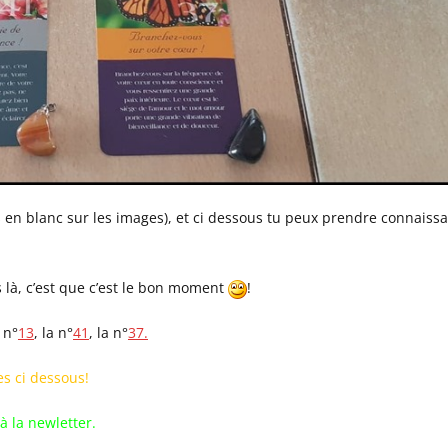
s en blanc sur les images), et ci dessous tu peux prendre connaiss
s là, c’est que c’est le bon moment
!
 n°
13
, la n°
41
, la n°
37.
s ci dessous!
à la newletter.