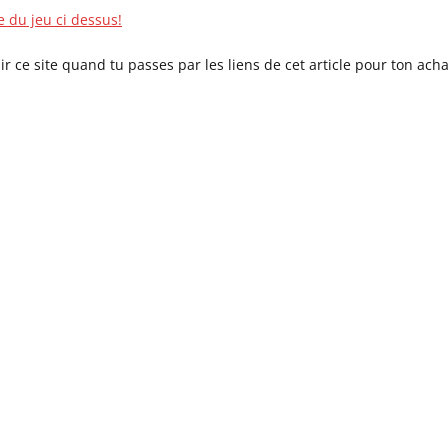
e du jeu ci dessus!
ir ce site quand tu passes par les liens de cet article pour ton acha
s absorbez
up autour de vous
O Pays d’Alice des ressources et
ts pour retrouver clarté, apaisement
rieur.