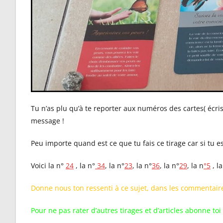
Tu n’as plu qu’à te reporter aux numéros des cartes( écri
message !
Peu importe quand est ce que tu fais ce tirage car si tu e
Voici la n°
24
, la n°
34
, la n°
23
, la n°
36
, la n°
29
, la n
°5
, la
Donne nous ton ressenti à ce sujet, dans les commentaire
Pour ne pas rater d’autres tirages et d’articles abonne toi 