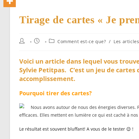
Tirage de cartes « Je pre
Auteur/autrice
Publication
Post
Comment est-ce que?
/
Les article
de
publiée :
category:
la
publication :
Voici un article dans lequel vous trouv
Sylvie Petitpas. C’est un jeu de carte
accomplissement.
Pourquoi tirer des cartes?
Nous avons autour de nous des énergies diverses. Pa
efficaces. Elles mettent en lumière ce qui est caché à nos 
Le résultat est souvent bluffant! A vous de le tester 😉 !