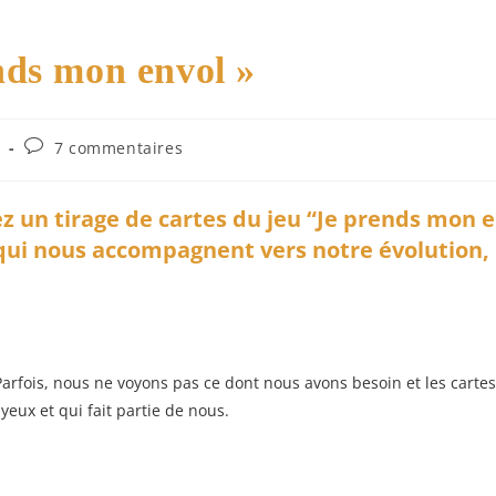
nds mon envol »
Commentaires
s
7 commentaires
de
la
publication :
ez un tirage de cartes du jeu “Je prends mon 
s qui nous accompagnent vers notre évolution,
rfois, nous ne voyons pas ce dont nous avons besoin et les cartes
yeux et qui fait partie de nous.