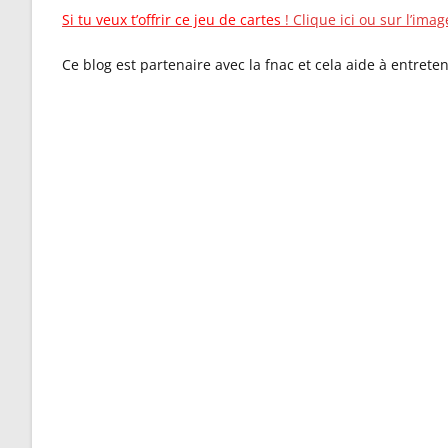
Si tu veux t’offrir ce jeu de cartes
! Clique ici ou sur l’imag
Ce blog est partenaire avec la fnac et cela aide à entreten
🌙 Vou
beauco
?
Retrouvez sur 
accompagnemen
et ancrage inté