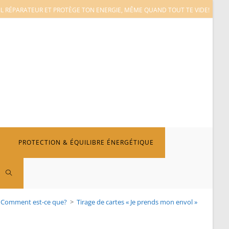
L RÉPARATEUR ET PROTÈGE TON ENERGIE, MÊME QUAND TOUT TE VIDE!
PROTECTION & ÉQUILIBRE ÉNERGÉTIQUE
TOGGLE
Comment est-ce que?
>
Tirage de cartes « Je prends mon envol »
WEBSITE