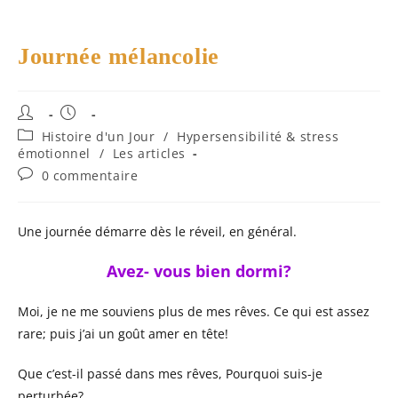
Journée mélancolie
Auteur/autrice
Publication
de
publiée :
Post
Histoire d'un Jour
/
Hypersensibilité & stress
la
category:
émotionnel
/
Les articles
publication :
Commentaires
0 commentaire
de
la
publication :
Une journée démarre dès le réveil, en général.
Avez- vous bien dormi?
Moi, je ne me souviens plus de mes rêves. Ce qui est assez
rare; puis j’ai un goût amer en tête!
Que c’est-il passé dans mes rêves, Pourquoi suis-je
perturbée?