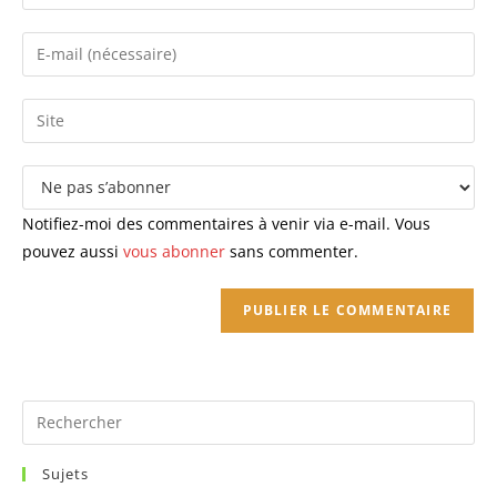
your
name
Enter
or
your
username
email
Saisir
to
address
l’URL
comment
to
de
comment
votre
site
Notifiez-moi des commentaires à venir via e-mail. Vous
(facultatif)
pouvez aussi
vous abonner
sans commenter.
Pr
Es
to
Sujets
clo