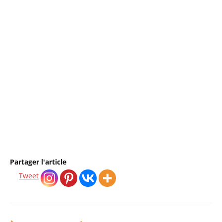
Retrouvez sur O Pays d’Alice des ressources et
accompagnements pour retrouver clarté,
apaisement et ancrage intérieur.
→ Découvrir le rituel du soir offert
Partager l'article
Tweet