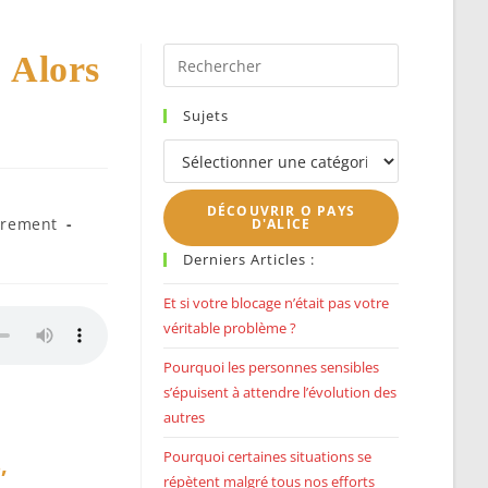
SEARCH
Press
! Alors
Escape
to
Sujets
close
Sujets
the
search
DÉCOUVRIR O PAYS
panel.
trement
D'ALICE
Derniers Articles :
Et si votre blocage n’était pas votre
véritable problème ?
Pourquoi les personnes sensibles
s’épuisent à attendre l’évolution des
autres
Pourquoi certaines situations se
,
répètent malgré tous nos efforts