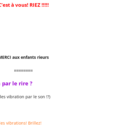
C’est à vous! RIEZ !!!!!
MERCI aux enfants rieurs
¤¤¤¤¤¤¤¤
par le rire ?
les vibration par le son !?)
es vibrations! Brillez!