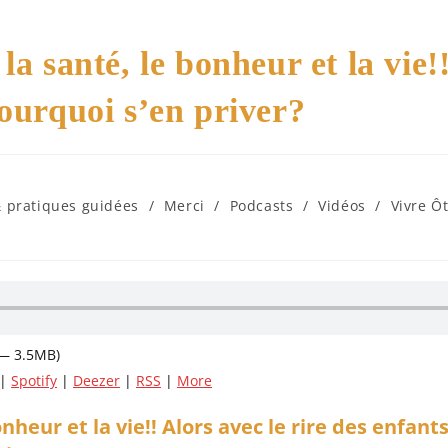
la santé, le bonheur et la vie!
pourquoi s’en priver?
& pratiques guidées
/
Merci
/
Podcasts
/
Vidéos
/
Vivre Ô
 — 3.5MB)
|
Spotify
|
Deezer
|
RSS
|
More
onheur et la vie!! Alors avec le rire des enfants