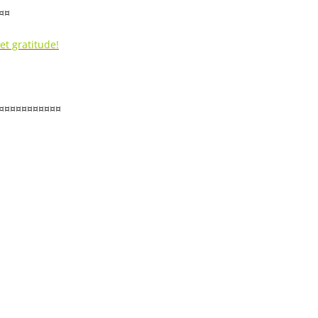
¤
t gratitude!
¤¤¤¤¤¤¤¤
s absorbez
up autour de vous
O Pays d’Alice des ressources et
ts pour retrouver clarté, apaisement