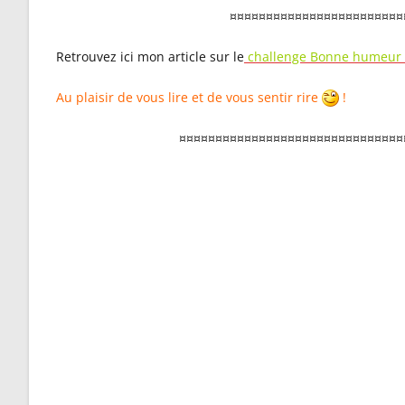
¤¤¤¤¤¤¤¤¤¤¤¤¤¤¤¤¤¤¤¤¤¤¤¤¤
Retrouvez ici mon article sur le
challenge Bonne humeur e
Au plaisir de vous lire et de vous sentir rire
!
¤¤¤¤¤¤¤¤¤¤¤¤¤¤¤¤¤¤¤¤¤¤¤¤¤¤¤¤¤¤¤¤¤¤
🌙 Vou
beauco
?
Retrouvez sur 
accompagnemen