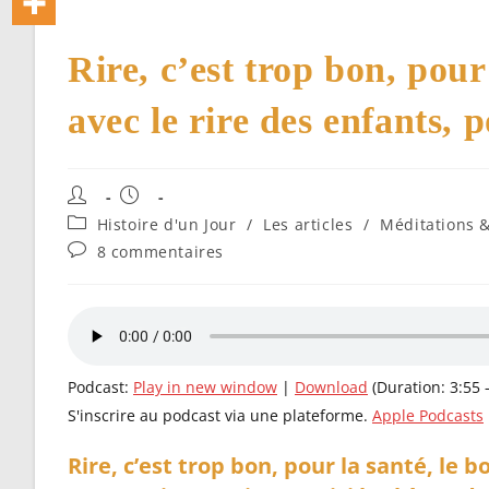
Rire, c’est trop bon, pour 
avec le rire des enfants, 
Auteur/autrice
Publication
de
publiée :
Post
Histoire d'un Jour
/
Les articles
/
Méditations 
la
category:
Commentaires
8 commentaires
publication :
de
la
publication :
Podcast:
Play in new window
|
Download
(Duration: 3:55
S'inscrire au podcast via une plateforme.
Apple Podcasts
Rire, c’est trop bon, pour la santé, le b