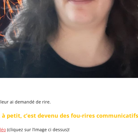
e leur ai demandé de rire.
it à petit, c’est devenu des fou-rires communicatifs
déo
(cliquez sur l’image ci dessus)!