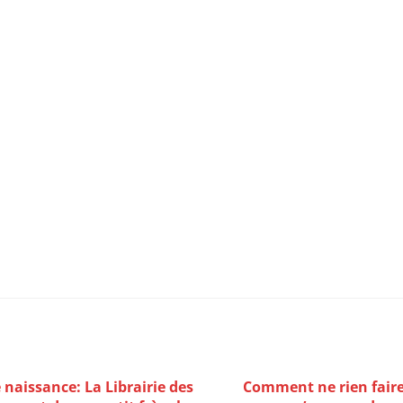
rieur.
ouvrir le rituel du soir offert
 naissance: La Librairie des
Comment ne rien fair