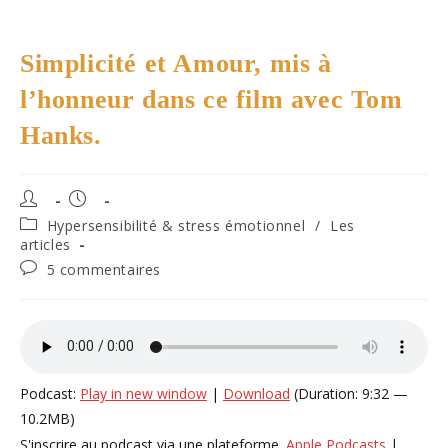
Simplicité et Amour, mis à
l’honneur dans ce film avec Tom
Hanks.
Auteur/autrice
Publication
de
publiée :
Post
Hypersensibilité & stress émotionnel
/
Les
la
category:
articles
publication :
Commentaires
5 commentaires
de
la
publication :
Podcast:
Play in new window
|
Download
(Duration: 9:32 —
10.2MB)
S'inscrire au podcast via une plateforme.
Apple Podcasts
|