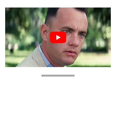
¤¤¤¤¤¤¤¤¤¤¤¤¤¤¤¤
🌙 Vous absorbez