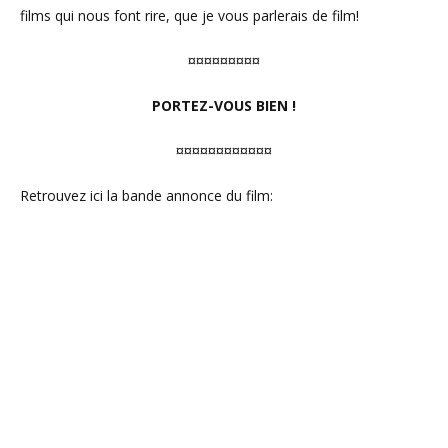
films qui nous font rire, que je vous parlerais de film!
¤¤¤¤¤¤¤¤¤
PORTEZ-VOUS BIEN !
¤¤¤¤¤¤¤¤¤¤¤¤
Retrouvez ici la bande annonce du film: