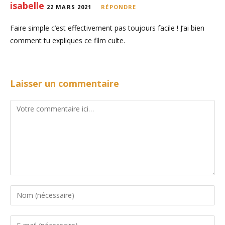
isabelle
22 MARS 2021
RÉPONDRE
Faire simple c’est effectivement pas toujours facile ! J’ai bien
comment tu expliques ce film culte.
Laisser un commentaire
Comment
Enter
your
name
Enter