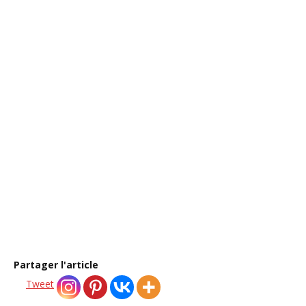
beaucoup autour de
vous ?
Retrouvez sur O Pays d’Alice des ressources et
accompagnements pour retrouver clarté, apaisement
et ancrage intérieur.
→ Découvrir le rituel du soir offert
Partager l'article
Tweet