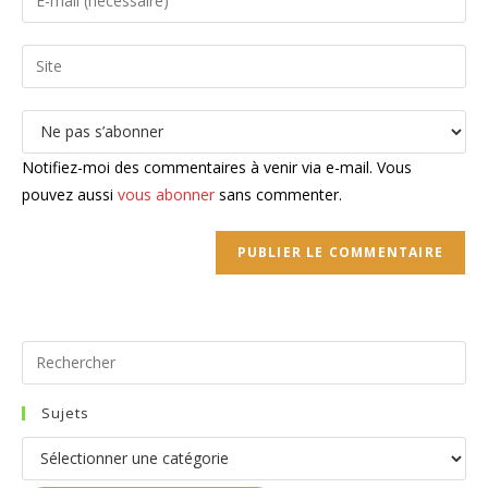
or
your
username
email
Saisir
to
address
l’URL
comment
to
de
comment
votre
site
Notifiez-moi des commentaires à venir via e-mail. Vous
(facultatif)
pouvez aussi
vous abonner
sans commenter.
Pr
Es
to
Sujets
clo
Sujets
the