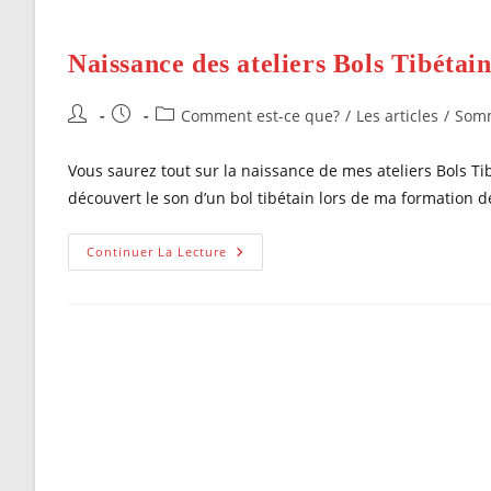
Naissance des ateliers Bols Tibétai
Auteur/autrice
Publication
Post
Comment est-ce que?
/
Les articles
/
Somm
de
publiée :
category:
la
Vous saurez tout sur la naissance de mes ateliers Bols Tib
publication :
découvert le son d’un bol tibétain lors de ma formation
Naissance
Continuer La Lecture
Des
Ateliers
Bols
Tibétains
&
Cie,
Thérapie
Vibratoire,
Groupe.