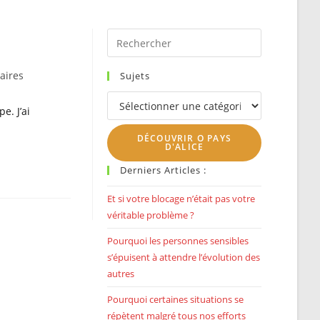
SEARCH
Press
Escape
to
aires
Sujets
close
Sujets
the
e. J’ai
search
DÉCOUVRIR O PAYS
panel.
D'ALICE
Derniers Articles :
Et si votre blocage n’était pas votre
véritable problème ?
Pourquoi les personnes sensibles
s’épuisent à attendre l’évolution des
autres
Pourquoi certaines situations se
répètent malgré tous nos efforts