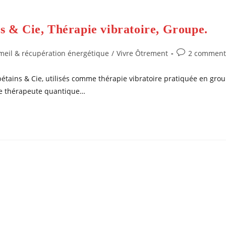
ns & Cie, Thérapie vibratoire, Groupe.
Commentaires
eil & récupération énergétique
/
Vivre Ôtrement
2 comment
de
la
étains & Cie, utilisés comme thérapie vibratoire pratiquée en group
publication :
 de thérapeute quantique…