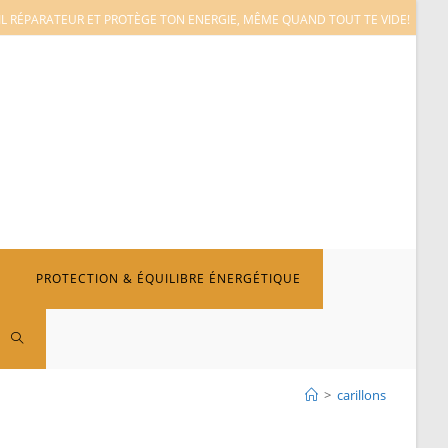
L RÉPARATEUR ET PROTÈGE TON ENERGIE, MÊME QUAND TOUT TE VIDE!
PROTECTION & ÉQUILIBRE ÉNERGÉTIQUE
TOGGLE
>
carillons
WEBSITE