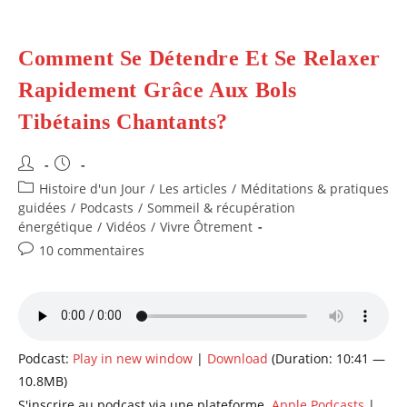
Comment Se Détendre Et Se Relaxer
Rapidement Grâce Aux Bols
Tibétains Chantants?
Auteur/autrice
Publication
de
publiée :
Post
Histoire d'un Jour
/
Les articles
/
Méditations & pratiques
la
category:
guidées
/
Podcasts
/
Sommeil & récupération
publication :
énergétique
/
Vidéos
/
Vivre Ôtrement
Commentaires
10 commentaires
de
la
publication :
Podcast:
Play in new window
|
Download
(Duration: 10:41 —
10.8MB)
S'inscrire au podcast via une plateforme.
Apple Podcasts
|