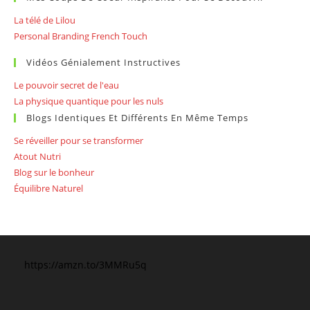
La télé de Lilou
Personal Branding French Touch
Vidéos Génialement Instructives
Le pouvoir secret de l'eau
La physique quantique pour les nuls
Blogs Identiques Et Différents En Même Temps
Se réveiller pour se transformer
Atout Nutri
Blog sur le bonheur
Équilibre Naturel
https://amzn.to/3MMRu5q