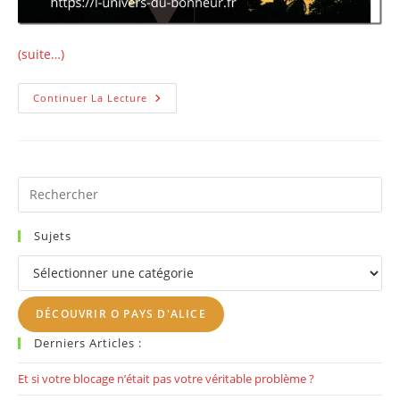
(suite…)
Comment
Continuer La Lecture
Se
Détendre
Et
Se
Relaxer
Rapidement
Grâce
Pr
Aux
Es
Bols
Tibétains
to
Chantants?
Sujets
clo
Sujets
th
se
DÉCOUVRIR O PAYS D'ALICE
pan
Derniers Articles :
Et si votre blocage n’était pas votre véritable problème ?