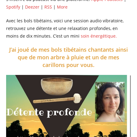
Spotify
|
Deezer
|
RSS
|
More
Avec les bols tibétains, voici une session audio vibratoire,
retrouvez une détente et une relaxation profondes, en
moins de dix minutes. C’est un mini
soin énergétique.
J’ai joué de mes bols tibétains chantants ainsi
que de mon arbre à pluie et un de mes
carillons pour vous.