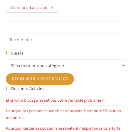
Voici
Continuer La Lecture
3
Livres
Qui
Ont
Changé
Ma
Vie
Pr
Es
to
Sujets
clo
Sujets
th
se
DÉCOUVRIR O PAYS D'ALICE
pan
Derniers Articles :
Et si votre blocage n’était pas votre véritable problème ?
Pourquoi les personnes sensibles s’épuisent à attendre l’évolution
des autres
Pourquoi certaines situations se répètent malgré tous nos efforts