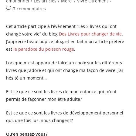
category:
émotionnel
/
Les articles
/
Merci
/
Vivre Ôtrement
publication :
Commentaires
7 commentaires
de
la
Cet article participe à l’évènement “Les 3 livres qui ont
publication :
changé votre vie” du blog
Des Livres pour changer de vie
.
J’apprécie beaucoup ce blog, et en fait mon article préféré
est
le paradoxe du poisson rouge
.
Lorsque m’est apparu de faire un choix sur les différents
livres que j‘adore et qui ont changé ma façon de vivre, j’ai
hésité un moment…
Est ce que ce sont les livres de mon enfance qui m’ont
permis de façonner mon être adulte?
Est ce que ce sont les livres de développement personnel
qui, une fois lus, nous changent?
Qu’en pensez-vous?