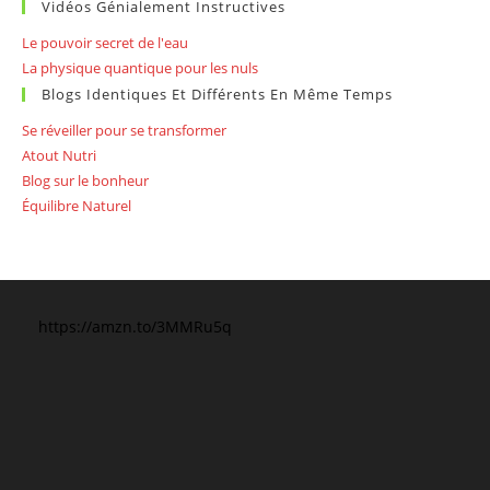
Vidéos Génialement Instructives
Le pouvoir secret de l'eau
La physique quantique pour les nuls
Blogs Identiques Et Différents En Même Temps
Se réveiller pour se transformer
Atout Nutri
Blog sur le bonheur
Équilibre Naturel
https://amzn.to/3MMRu5q