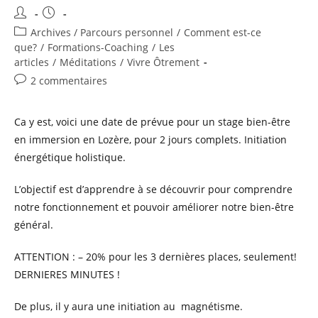
Auteur/autrice
Publication
de
publiée :
Post
Archives / Parcours personnel
/
Comment est-ce
la
category:
que?
/
Formations-Coaching
/
Les
publication :
articles
/
Méditations
/
Vivre Ôtrement
Commentaires
2 commentaires
de
la
Ca y est, voici une date de prévue pour un stage bien-être
publication :
en immersion en Lozère, pour 2 jours complets. Initiation
énergétique holistique.
L’objectif est d’apprendre à se découvrir pour comprendre
notre fonctionnement et pouvoir améliorer notre bien-être
général.
ATTENTION : – 20% pour les 3 dernières places, seulement!
DERNIERES MINUTES !
De plus, il y aura une initiation au magnétisme.