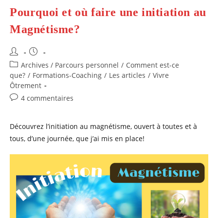
En
Pourquoi et où faire une initiation au
Lozère
Magnétisme?
Auteur/autrice
Publication
de
publiée :
Post
Archives / Parcours personnel
/
Comment est-ce
la
category:
que?
/
Formations-Coaching
/
Les articles
/
Vivre
publication :
Ôtrement
Commentaires
4 commentaires
de
la
Découvrez l’initiation au magnétisme, ouvert à toutes et à
publication :
tous, d’une journée, que j’ai mis en place!