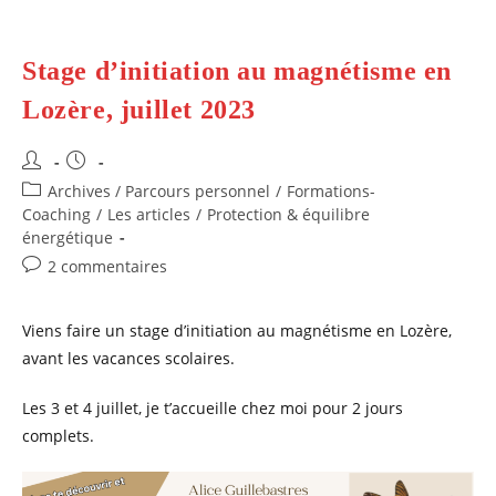
Stage d’initiation au magnétisme en
Lozère, juillet 2023
Auteur/autrice
Publication
de
publiée :
Post
Archives / Parcours personnel
/
Formations-
la
category:
Coaching
/
Les articles
/
Protection & équilibre
publication :
énergétique
Commentaires
2 commentaires
de
la
Viens faire un stage d’initiation au magnétisme en Lozère,
publication :
avant les vacances scolaires.
Les 3 et 4 juillet, je t’accueille chez moi pour 2 jours
complets.