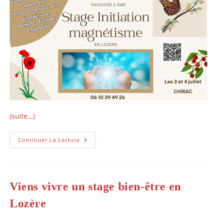
(suite…)
Stage
Continuer La Lecture
D’initiation
Au
Magnétisme
En
Lozère,
Juillet
Viens vivre un stage bien-être en
2023
Lozère