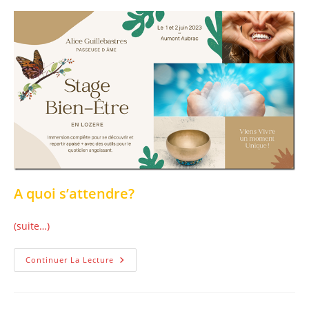
A quoi s’attendre?
(suite…)
Viens
Continuer La Lecture
Vivre
Un
Stage
Bien-
Être