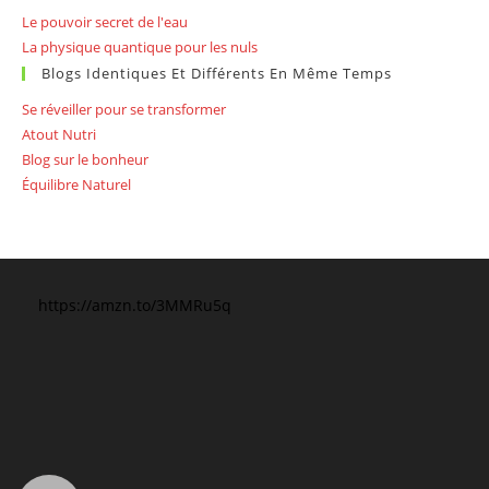
Le pouvoir secret de l'eau
La physique quantique pour les nuls
Blogs Identiques Et Différents En Même Temps
Se réveiller pour se transformer
Atout Nutri
Blog sur le bonheur
Équilibre Naturel
https://amzn.to/3MMRu5q