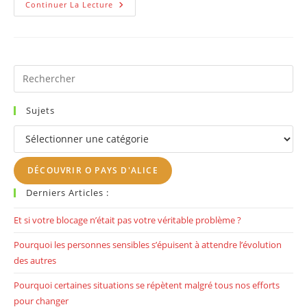
Tel
Continuer La Lecture
Un
Phare,
Comme
Une
Lumière
Au
Bout
Pr
Du
Es
Tunnel
to
Sujets
clo
Sujets
th
se
DÉCOUVRIR O PAYS D'ALICE
pan
Derniers Articles :
Et si votre blocage n’était pas votre véritable problème ?
Pourquoi les personnes sensibles s’épuisent à attendre l’évolution
des autres
Pourquoi certaines situations se répètent malgré tous nos efforts
pour changer