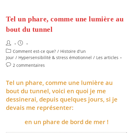
Tel un phare, comme une lumière au
bout du tunnel
Auteur/autrice
Publication
de
publiée :
Post
Comment est-ce que?
/
Histoire d'un
la
category:
Jour
/
Hypersensibilité & stress émotionnel
/
Les articles
publication :
Commentaires
2 commentaires
de
la
Tel un phare, comme une lumière au
publication :
bout du tunnel, voici en quoi je me
dessinerai, depuis quelques jours, si je
devais me représenter:
en un phare de bord de mer !