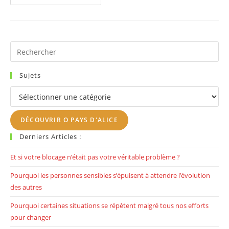
De
Rire
Devant
Un
Film?
Pr
Es
to
Sujets
clo
Sujets
th
se
DÉCOUVRIR O PAYS D'ALICE
pan
Derniers Articles :
Et si votre blocage n’était pas votre véritable problème ?
Pourquoi les personnes sensibles s’épuisent à attendre l’évolution
des autres
Pourquoi certaines situations se répètent malgré tous nos efforts
pour changer