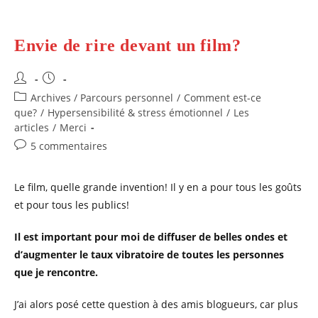
Envie de rire devant un film?
Auteur/autrice
Publication
de
publiée :
Post
Archives / Parcours personnel
/
Comment est-ce
la
category:
que?
/
Hypersensibilité & stress émotionnel
/
Les
publication :
articles
/
Merci
Commentaires
5 commentaires
de
la
Le film, quelle grande invention! Il y en a pour tous les goûts
publication :
et pour tous les publics!
Il est important pour moi de diffuser de belles ondes et
d’augmenter le taux vibratoire de toutes les personnes
que je rencontre.
J’ai alors posé cette question à des amis blogueurs, car plus