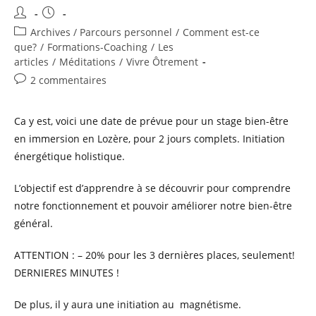
Auteur/autrice
Publication
de
publiée :
Post
Archives / Parcours personnel
/
Comment est-ce
la
category:
que?
/
Formations-Coaching
/
Les
publication :
articles
/
Méditations
/
Vivre Ôtrement
Commentaires
2 commentaires
de
la
Ca y est, voici une date de prévue pour un stage bien-être
publication :
en immersion en Lozère, pour 2 jours complets. Initiation
énergétique holistique.
L’objectif est d’apprendre à se découvrir pour comprendre
notre fonctionnement et pouvoir améliorer notre bien-être
général.
ATTENTION : – 20% pour les 3 dernières places, seulement!
DERNIERES MINUTES !
De plus, il y aura une initiation au magnétisme.