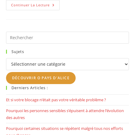
Stage
Continuer La Lecture
Sérénité,
« Pourquoi
Et
Comment
Vivre
Avec
Tous
Pr
Nos
Es
Ressentis »,
10
to
Et
Sujets
11
clo
Octobre
Sujets
2020
th
se
DÉCOUVRIR O PAYS D'ALICE
pan
Derniers Articles :
Et si votre blocage n’était pas votre véritable problème ?
Pourquoi les personnes sensibles s’épuisent à attendre l’évolution
des autres
Pourquoi certaines situations se répètent malgré tous nos efforts