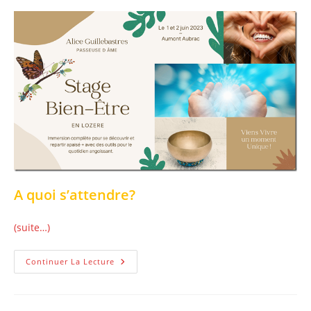
A quoi s’attendre?
(suite…)
Viens
Continuer La Lecture
Vivre
Un
Stage
Bien-
Être