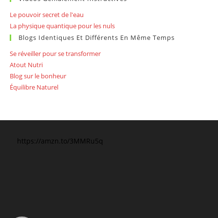
Le pouvoir secret de l'eau
La physique quantique pour les nuls
Blogs Identiques Et Différents En Même Temps
Se réveiller pour se transformer
Atout Nutri
Blog sur le bonheur
Équilibre Naturel
https://amzn.to/3MMRu5q