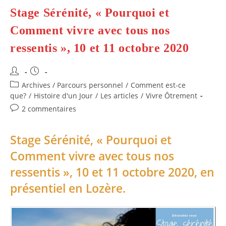
En
Stage Sérénité, « Pourquoi et
Lozère
Comment vivre avec tous nos
ressentis », 10 et 11 octobre 2020
Auteur/autrice
Publication
de
publiée :
Post
Archives / Parcours personnel
/
Comment est-ce
la
category:
que?
/
Histoire d'un Jour
/
Les articles
/
Vivre Ôtrement
publication :
Commentaires
2 commentaires
de
la
Stage Sérénité, « Pourquoi et
publication :
Comment vivre avec tous nos
ressentis », 10 et 11 octobre 2020, en
présentiel en Lozère.