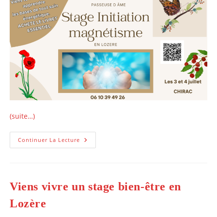
(suite…)
Stage
Continuer La Lecture
D’initiation
Au
Magnétisme
En
Lozère,
Juillet
Viens vivre un stage bien-être en
2023
Lozère