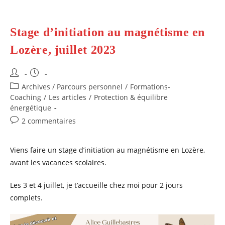
Stage d’initiation au magnétisme en
Lozère, juillet 2023
Auteur/autrice
Publication
de
publiée :
Post
Archives / Parcours personnel
/
Formations-
la
category:
Coaching
/
Les articles
/
Protection & équilibre
publication :
énergétique
Commentaires
2 commentaires
de
la
Viens faire un stage d’initiation au magnétisme en Lozère,
publication :
avant les vacances scolaires.
Les 3 et 4 juillet, je t’accueille chez moi pour 2 jours
complets.