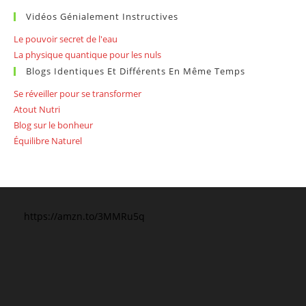
Vidéos Génialement Instructives
Le pouvoir secret de l'eau
La physique quantique pour les nuls
Blogs Identiques Et Différents En Même Temps
Se réveiller pour se transformer
Atout Nutri
Blog sur le bonheur
Équilibre Naturel
https://amzn.to/3MMRu5q