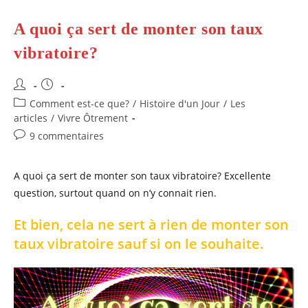
Son
Taux
Vibratoire
A quoi ça sert de monter son taux
Vital?
vibratoire?
Auteur/autrice
Publication
de
publiée :
Post
Comment est-ce que?
/
Histoire d'un Jour
/
Les
la
category:
articles
/
Vivre Ôtrement
publication :
Commentaires
9 commentaires
de
la
A quoi ça sert de monter son taux vibratoire? Excellente
publication :
question, surtout quand on n’y connait rien.
Et bien, cela ne sert à rien de monter son
taux vibratoire sauf si on le souhaite.