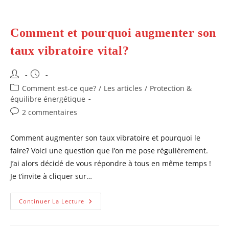
Comment et pourquoi augmenter son
taux vibratoire vital?
Auteur/autrice
Publication
de
publiée :
Post
Comment est-ce que?
/
Les articles
/
Protection &
la
category:
équilibre énergétique
publication :
Commentaires
2 commentaires
de
la
Comment augmenter son taux vibratoire et pourquoi le
publication :
faire? Voici une question que l’on me pose régulièrement.
J’ai alors décidé de vous répondre à tous en même temps !
Je t’invite à cliquer sur…
Comment
Continuer La Lecture
Et
Pourquoi
Augmenter