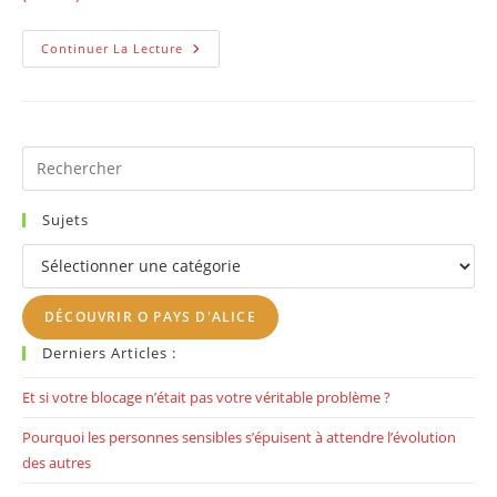
A
Continuer La Lecture
Quoi
Ça
Sert
De
Monter
Son
Taux
Pr
Vibratoire?
Es
to
Sujets
clo
Sujets
th
se
DÉCOUVRIR O PAYS D'ALICE
pan
Derniers Articles :
Et si votre blocage n’était pas votre véritable problème ?
Pourquoi les personnes sensibles s’épuisent à attendre l’évolution
des autres