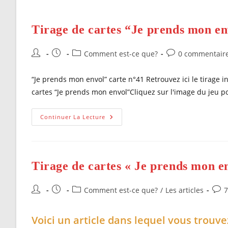
Tirage de cartes “Je prends mon e
Auteur/autrice
Publication
Post
Commentaires
Comment est-ce que?
0 commentair
de
publiée :
category:
de
la
la
“Je prends mon envol” carte n°41 Retrouvez ici le tirage i
publication :
publication :
cartes “Je prends mon envol”Cliquez sur l'image du jeu pou
Tirage
Continuer La Lecture
De
Cartes
“Je
Prends
Mon
Envol”
Tirage de cartes « Je prends mon e
N°41
Auteur/autrice
Publication
Post
Com
Comment est-ce que?
/
Les articles
7
de
publiée :
category:
de
la
la
Voici un article dans lequel vous trouv
publication :
publ