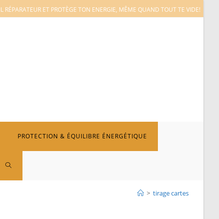
L RÉPARATEUR ET PROTÈGE TON ENERGIE, MÊME QUAND TOUT TE VIDE!
PROTECTION & ÉQUILIBRE ÉNERGÉTIQUE
TOGGLE
>
tirage cartes
WEBSITE