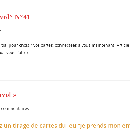
nvol” N°41
e
nitial pour choisir vos cartes, connectées à vous maintenant !Article
r vous l'offrir,
nvol »
mentaires
 commentaires
ez un tirage de cartes du jeu “Je prends mon en
ication :