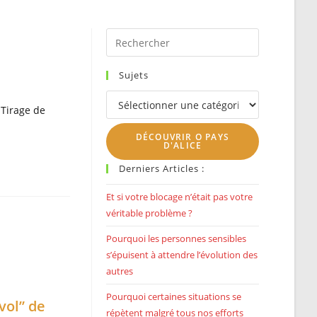
SEARCH
Press
Escape
to
Sujets
close
Sujets
the
 Tirage de
search
DÉCOUVRIR O PAYS
panel.
D'ALICE
Derniers Articles :
Et si votre blocage n’était pas votre
véritable problème ?
Pourquoi les personnes sensibles
s’épuisent à attendre l’évolution des
autres
Pourquoi certaines situations se
vol” de
répètent malgré tous nos efforts