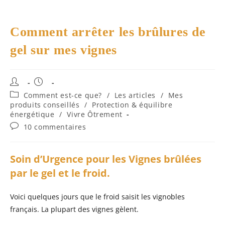
Comment arrêter les brûlures de
gel sur mes vignes
Auteur/autrice
Publication
de
publiée :
Post
Comment est-ce que?
/
Les articles
/
Mes
la
category:
produits conseillés
/
Protection & équilibre
publication :
énergétique
/
Vivre Ôtrement
Commentaires
10 commentaires
de
la
publication :
Soin d’Urgence pour les Vignes brûlées
par le gel et le froid.
Voici quelques jours que le froid saisit les vignobles
français. La plupart des vignes gèlent.