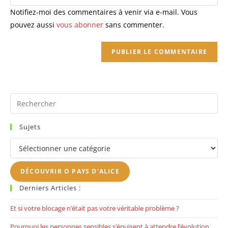
site
Notifiez-moi des commentaires à venir via e-mail. Vous
(facultatif)
pouvez aussi
vous abonner
sans commenter.
Pr
Es
to
Sujets
clo
Sujets
th
se
DÉCOUVRIR O PAYS D'ALICE
pan
Derniers Articles :
Et si votre blocage n’était pas votre véritable problème ?
Pourquoi les personnes sensibles s’épuisent à attendre l’évolution