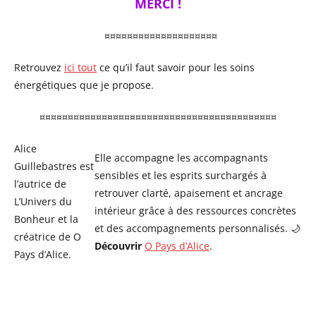
MERCI !
¤¤¤¤¤¤¤¤¤¤¤¤¤¤¤¤¤¤¤¤
Retrouvez
ici tout
ce qu’il faut savoir pour les soins
énergétiques que je propose.
¤¤¤¤¤¤¤¤¤¤¤¤¤¤¤¤¤¤¤¤¤¤¤¤¤¤¤¤¤¤¤¤¤¤¤¤¤¤¤¤¤¤
Alice
Elle accompagne les accompagnants
Guillebastres est
sensibles et les esprits surchargés à
l’autrice de
retrouver clarté, apaisement et ancrage
L’Univers du
intérieur grâce à des ressources concrètes
Bonheur et la
et des accompagnements personnalisés. 🌙
créatrice de O
Découvrir
O Pays d’Alice
.
Pays d’Alice.