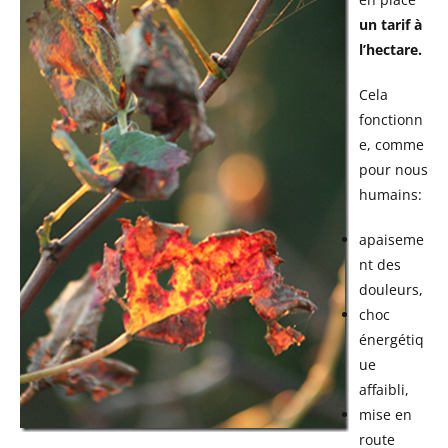
un tarif à
l’hectare.
Cela
fonctionn
e, comme
pour nous
humains:
apaiseme
nt des
douleurs,
choc
énergétiq
ue
affaibli,
mise en
route