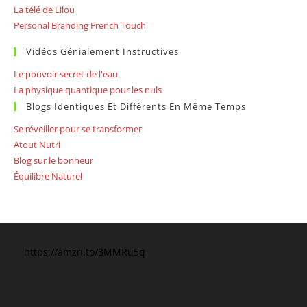
La télé de Lilou
Personal Branding French Touch
Vidéos Génialement Instructives
Le pouvoir secret de l'eau
La physique quantique pour les nuls
Blogs Identiques Et Différents En Même Temps
Se réveiller pour se transformer
Atout Nutri
Blog sur le bonheur
Équilibre Naturel
https://amzn.to/3MMRu5q