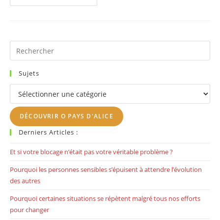
Premier
Podcast,
Voici
Ma
Voie
Et
Ma
Pr
Voix!
Es
to
Sujets
clo
Sujets
th
se
DÉCOUVRIR O PAYS D'ALICE
pan
Derniers Articles :
Et si votre blocage n’était pas votre véritable problème ?
Pourquoi les personnes sensibles s’épuisent à attendre l’évolution
des autres
Pourquoi certaines situations se répètent malgré tous nos efforts
pour changer