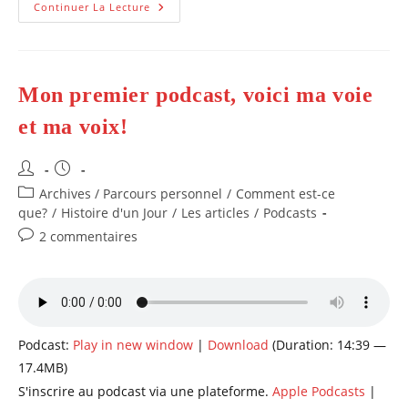
Comment
Continuer La Lecture
Fonctionne
Un
Soin
Énergétique
Avec
Alice,
Mon premier podcast, voici ma voie
Harmonisatrice
Pour
Tous
et ma voix!
En
Énergie
O
Auteur/autrice
Publication
Pays
D’Alice.
de
publiée :
Post
Archives / Parcours personnel
/
Comment est-ce
la
category:
que?
/
Histoire d'un Jour
/
Les articles
/
Podcasts
publication :
Commentaires
2 commentaires
de
la
publication :
Podcast:
Play in new window
|
Download
(Duration: 14:39 —
17.4MB)
S'inscrire au podcast via une plateforme.
Apple Podcasts
|