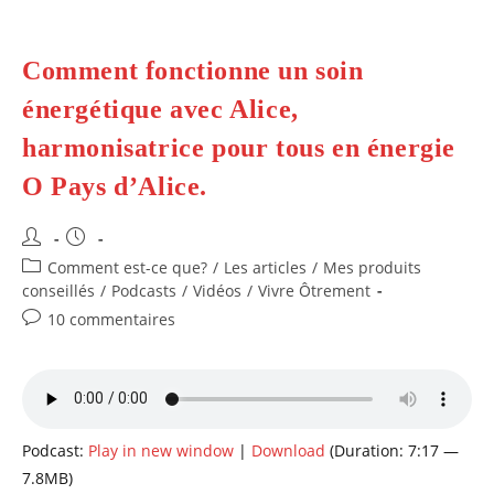
Comment fonctionne un soin
énergétique avec Alice,
harmonisatrice pour tous en énergie
O Pays d’Alice.
Auteur/autrice
Publication
de
publiée :
Post
Comment est-ce que?
/
Les articles
/
Mes produits
la
category:
conseillés
/
Podcasts
/
Vidéos
/
Vivre Ôtrement
publication :
Commentaires
10 commentaires
de
la
publication :
Podcast:
Play in new window
|
Download
(Duration: 7:17 —
7.8MB)