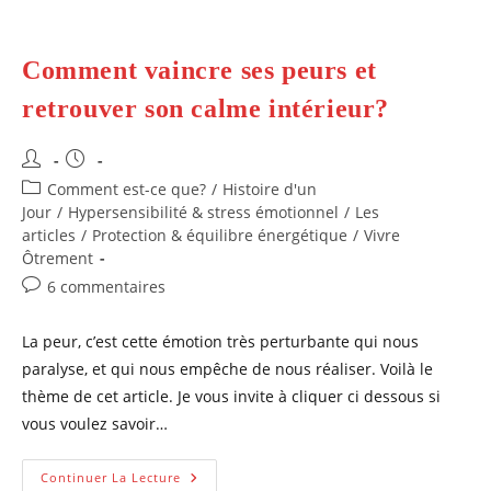
Comment vaincre ses peurs et
retrouver son calme intérieur?
Auteur/autrice
Publication
de
publiée :
Post
Comment est-ce que?
/
Histoire d'un
la
category:
Jour
/
Hypersensibilité & stress émotionnel
/
Les
publication :
articles
/
Protection & équilibre énergétique
/
Vivre
Ôtrement
Commentaires
6 commentaires
de
la
La peur, c’est cette émotion très perturbante qui nous
publication :
paralyse, et qui nous empêche de nous réaliser. Voilà le
thème de cet article. Je vous invite à cliquer ci dessous si
vous voulez savoir…
Comment
Continuer La Lecture