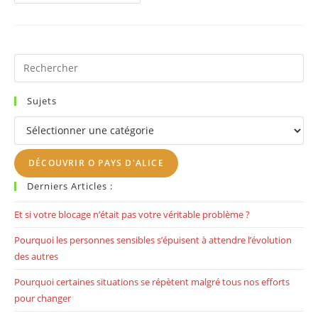
Vaincre
Ses
Peurs
Et
Retrouver
Son
Calme
Pr
Intérieur?
Es
to
Sujets
clo
Sujets
th
se
DÉCOUVRIR O PAYS D'ALICE
pan
Derniers Articles :
Et si votre blocage n’était pas votre véritable problème ?
Pourquoi les personnes sensibles s’épuisent à attendre l’évolution
des autres
Pourquoi certaines situations se répètent malgré tous nos efforts
pour changer