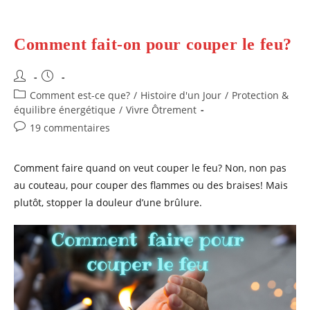
Comment fait-on pour couper le feu?
Auteur/autrice
Publication
de
publiée :
Post
Comment est-ce que?
/
Histoire d'un Jour
/
Protection &
la
category:
équilibre énergétique
/
Vivre Ôtrement
publication :
Commentaires
19 commentaires
de
la
Comment faire quand on veut couper le feu? Non, non pas
publication :
au couteau, pour couper des flammes ou des braises! Mais
plutôt, stopper la douleur d’une brûlure.