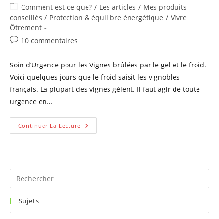
de
publiée :
Post
Comment est-ce que?
/
Les articles
/
Mes produits
la
category:
conseillés
/
Protection & équilibre énergétique
/
Vivre
publication :
Ôtrement
Commentaires
10 commentaires
de
la
Soin d’Urgence pour les Vignes brûlées par le gel et le froid.
publication :
Voici quelques jours que le froid saisit les vignobles
français. La plupart des vignes gèlent. Il faut agir de toute
urgence en…
Comment
Continuer La Lecture
Arrêter
Les
Brûlures
De
Gel
Sur
Mes
Pr
Vignes
Es
to
Sujets
clo
Sujets