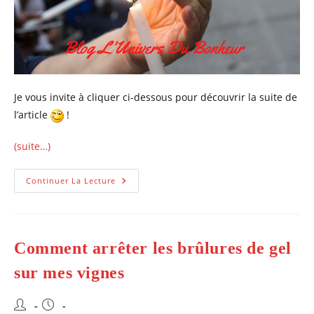
Je vous invite à cliquer ci-dessous pour découvrir la suite de
l’article
!
(suite…)
Comment
Continuer La Lecture
Fait-
On
Pour
Couper
Le
Feu?
Comment arrêter les brûlures de gel
sur mes vignes
Auteur/autrice
Publication