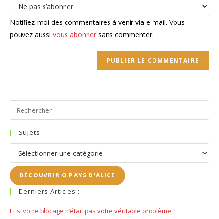
comment
votre
site
Notifiez-moi des commentaires à venir via e-mail. Vous
(facultatif)
pouvez aussi
vous abonner
sans commenter.
Pr
Es
to
Sujets
clo
Sujets
the
se
DÉCOUVRIR O PAYS D'ALICE
pan
Derniers Articles :
Et si votre blocage n’était pas votre véritable problème ?