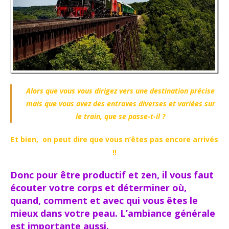
Alors que vous vous dirigez vers une destination précise
mais que vous avez des entraves diverses et variées sur
le train, que se passe-t-il ?
Et bien, on peut dire que vous n’êtes pas encore arrivés
!!
Donc pour être productif et zen, il vous faut
écouter votre corps et déterminer où,
quand, comment et avec qui vous êtes le
mieux dans votre peau. L’ambiance générale
est importante aussi.