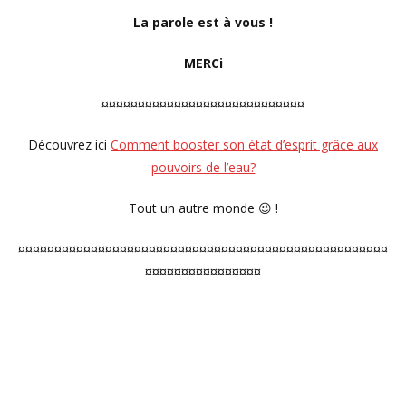
La parole est à vous !
MERCi
¤¤¤¤¤¤¤¤¤¤¤¤¤¤¤¤¤¤¤¤¤¤¤¤¤¤¤¤
Découvrez ici
Comment booster son état d’esprit grâce aux
pouvoirs de l’eau?
Tout un autre monde 😉 !
¤¤¤¤¤¤¤¤¤¤¤¤¤¤¤¤¤¤¤¤¤¤¤¤¤¤¤¤¤¤¤¤¤¤¤¤¤¤¤¤¤¤¤¤¤¤¤¤¤¤¤
¤¤¤¤¤¤¤¤¤¤¤¤¤¤¤¤