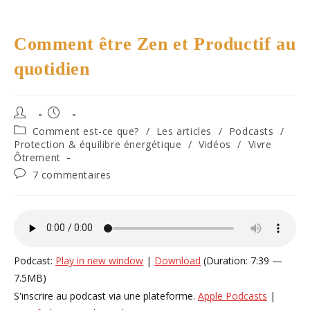
Comment être Zen et Productif au
quotidien
Auteur/autrice
Publication
de
publiée :
Post
Comment est-ce que?
/
Les articles
/
Podcasts
/
la
category:
Protection & équilibre énergétique
/
Vidéos
/
Vivre
publication :
Ôtrement
Commentaires
7 commentaires
de
la
publication :
Podcast:
Play in new window
|
Download
(Duration: 7:39 —
7.5MB)
S'inscrire au podcast via une plateforme.
Apple Podcasts
|