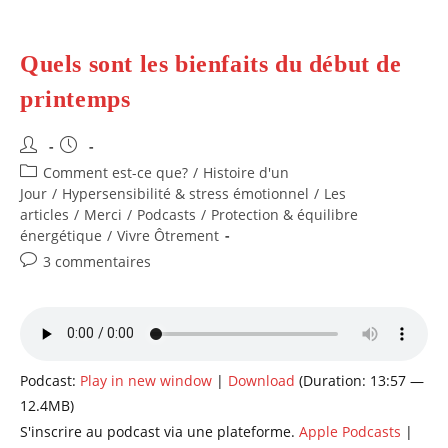
Quels sont les bienfaits du début de
printemps
Auteur/autrice
Publication
de
publiée :
Post
Comment est-ce que?
/
Histoire d'un
la
category:
Jour
/
Hypersensibilité & stress émotionnel
/
Les
publication :
articles
/
Merci
/
Podcasts
/
Protection & équilibre
énergétique
/
Vivre Ôtrement
Commentaires
3 commentaires
de
la
publication :
Podcast:
Play in new window
|
Download
(Duration: 13:57 —
12.4MB)
S'inscrire au podcast via une plateforme.
Apple Podcasts
|