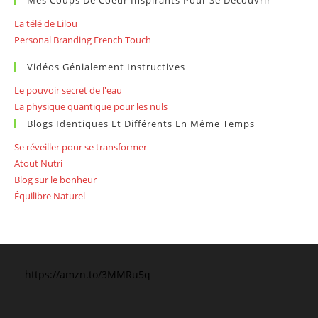
Mes Coups De Coeur Inspirants Pour Se Découvrir
La télé de Lilou
Personal Branding French Touch
Vidéos Génialement Instructives
Le pouvoir secret de l'eau
La physique quantique pour les nuls
Blogs Identiques Et Différents En Même Temps
Se réveiller pour se transformer
Atout Nutri
Blog sur le bonheur
Équilibre Naturel
https://amzn.to/3MMRu5q