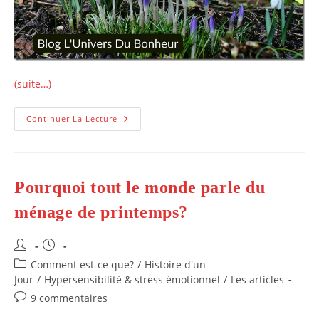
(suite…)
Quels
Continuer La Lecture
Sont
Les
Bienfaits
Du
Début
De
Pourquoi tout le monde parle du
Printemps
ménage de printemps?
Auteur/autrice
Publication
de
publiée :
Post
Comment est-ce que?
/
Histoire d'un
la
category:
Jour
/
Hypersensibilité & stress émotionnel
/
Les articles
publication :
Commentaires
9 commentaires
de