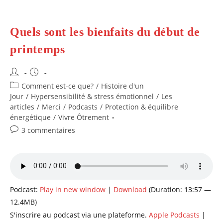
Quels sont les bienfaits du début de
printemps
Auteur/autrice
Publication
de
publiée :
Post
Comment est-ce que?
/
Histoire d'un
la
category:
Jour
/
Hypersensibilité & stress émotionnel
/
Les
publication :
articles
/
Merci
/
Podcasts
/
Protection & équilibre
énergétique
/
Vivre Ôtrement
Commentaires
3 commentaires
de
la
publication :
Podcast:
Play in new window
|
Download
(Duration: 13:57 —
12.4MB)
S'inscrire au podcast via une plateforme.
Apple Podcasts
|