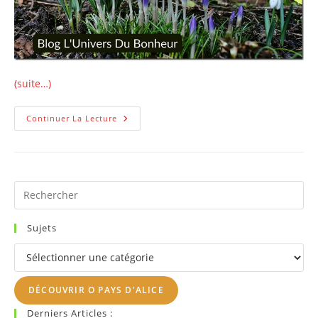
(suite…)
Quels
Continuer La Lecture
Sont
Les
Bienfaits
Du
Début
De
Printemps
Pr
Es
to
Sujets
clo
Sujets
th
se
DÉCOUVRIR O PAYS D'ALICE
pan
Derniers Articles :