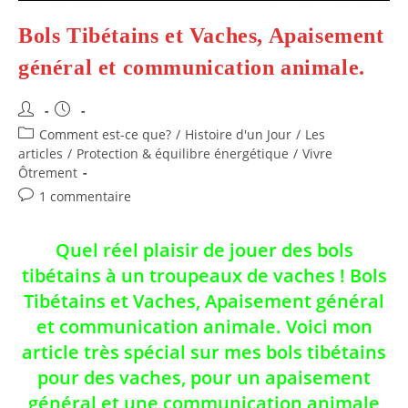
Bols Tibétains et Vaches, Apaisement
général et communication animale.
Auteur/autrice
Publication
de
publiée :
Post
Comment est-ce que?
/
Histoire d'un Jour
/
Les
la
category:
articles
/
Protection & équilibre énergétique
/
Vivre
publication :
Ôtrement
Commentaires
1 commentaire
de
la
Quel réel plaisir de jouer des bols
publication :
tibétains à un troupeaux de vaches ! Bols
Tibétains et Vaches, Apaisement général
et communication animale. Voici mon
article très spécial sur mes bols tibétains
pour des vaches, pour un apaisement
général et une communication animale