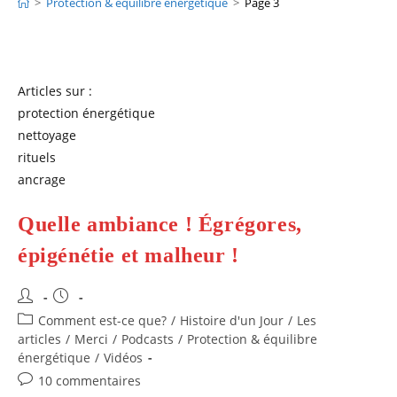
>
Protection & équilibre énergétique
>
Page 3
Articles sur :
protection énergétique
nettoyage
rituels
ancrage
Quelle ambiance ! Égrégores,
épigénétie et malheur !
Auteur/autrice
Publication
de
publiée :
Post
Comment est-ce que?
/
Histoire d'un Jour
/
Les
la
category:
articles
/
Merci
/
Podcasts
/
Protection & équilibre
publication :
énergétique
/
Vidéos
Commentaires
10 commentaires