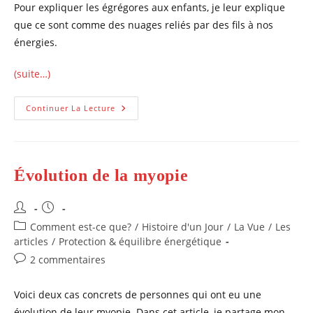
Pour expliquer les égrégores aux enfants, je leur explique
que ce sont comme des nuages reliés par des fils à nos
énergies.
(suite…)
Quelle
Continuer La Lecture
Ambiance
!
Égrégores,
Épigénétie
Et
Malheur
Évolution de la myopie
!
Auteur/autrice
Publication
de
publiée :
Post
Comment est-ce que?
/
Histoire d'un Jour
/
La Vue
/
Les
la
category:
articles
/
Protection & équilibre énergétique
publication :
Commentaires
2 commentaires
de
la
Voici deux cas concrets de personnes qui ont eu une
publication :
évolution de leur myopie. Dans cet article, je partage mon