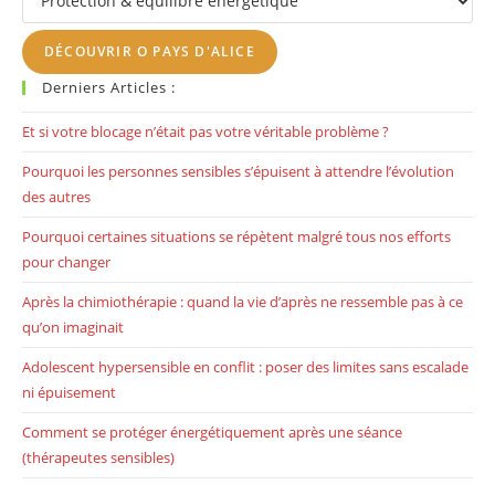
th
se
DÉCOUVRIR O PAYS D'ALICE
pan
Derniers Articles :
Et si votre blocage n’était pas votre véritable problème ?
Pourquoi les personnes sensibles s’épuisent à attendre l’évolution
des autres
Pourquoi certaines situations se répètent malgré tous nos efforts
pour changer
Après la chimiothérapie : quand la vie d’après ne ressemble pas à ce
qu’on imaginait
Adolescent hypersensible en conflit : poser des limites sans escalade
ni épuisement
Comment se protéger énergétiquement après une séance
(thérapeutes sensibles)