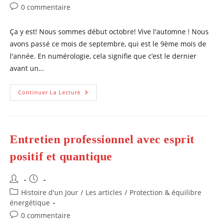
publication :
Commentaires
0 commentaire
de
la
Ça y est! Nous sommes début octobre! Vive l'automne ! Nous
publication :
avons passé ce mois de septembre, qui est le 9ème mois de
l'année. En numérologie, cela signifie que c’est le dernier
avant un…
Humeurs
Continuer La Lecture
D’Automne,
Épigénétie
Marquée
Entretien professionnel avec esprit
positif et quantique
Auteur/autrice
Publication
de
publiée :
Post
Histoire d'un Jour
/
Les articles
/
Protection & équilibre
la
category:
énergétique
publication :
Commentaires
0 commentaire