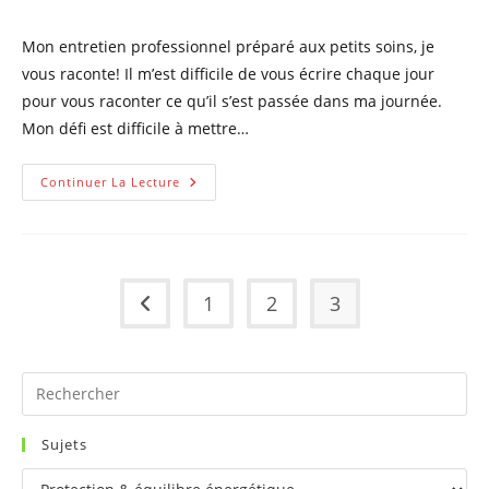
de
la
Mon entretien professionnel préparé aux petits soins, je
publication :
vous raconte! Il m’est difficile de vous écrire chaque jour
pour vous raconter ce qu’il s’est passée dans ma journée.
Mon défi est difficile à mettre…
Entretien
Continuer La Lecture
Professionnel
Avec
Esprit
Positif
Et
Quantique
1
2
3
Go to the previous page
Pr
Es
to
Sujets
clo
Sujets