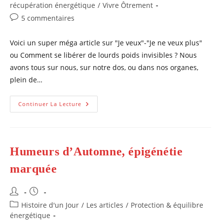
publication :
récupération énergétique
/
Vivre Ôtrement
Commentaires
5 commentaires
de
la
Voici un super méga article sur "Je veux"-"Je ne veux plus"
publication :
ou Comment se libérer de lourds poids invisibles ? Nous
avons tous sur nous, sur notre dos, ou dans nos organes,
plein de…
« Je
Continuer La Lecture
Veux »-« Je
Ne
Veux
Plus »
Ou
Comment
Humeurs d’Automne, épigénétie
Se
Libérer
De
marquée
Lourds
Poids
Invisibles
Auteur/autrice
Publication
?
de
publiée :
Post
Histoire d'un Jour
/
Les articles
/
Protection & équilibre
la
category:
énergétique