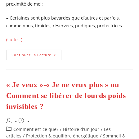
proximité de moi:
– Certaines sont plus bavardes que d’autres et parfois,
comme nous, timides, réservées, pudiques, protectrices…
(suite…)
Bols
Continuer La Lecture
Tibétains
Et
Vaches,
Apaisement
Général
Et
« Je veux »-« Je ne veux plus » ou
Communication
Animale.
Comment se libérer de lourds poids
invisibles ?
Auteur/autrice
Publication
de
publiée :
Post
Comment est-ce que?
/
Histoire d'un Jour
/
Les
la
category:
articles
/
Protection & équilibre énergétique
/
Sommeil &