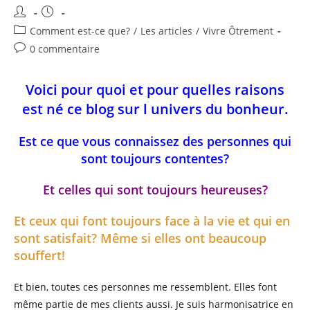
Auteur/autrice
Publication
de
publiée :
Post
Comment est-ce que?
/
Les articles
/
Vivre Ôtrement
la
category:
Commentaires
0 commentaire
publication :
de
la
Voici pour quoi et pour quelles raisons
publication :
est né ce blog sur l univers du bonheur.
Est ce que vous connaissez des personnes qui
sont toujours contentes?
Et celles qui sont toujours heureuses?
Et ceux qui font toujours face à la vie et qui en
sont satisfait? Même si elles ont beaucoup
souffert!
Et bien, toutes ces personnes me ressemblent. Elles font
même partie de mes clients aussi. Je suis harmonisatrice en