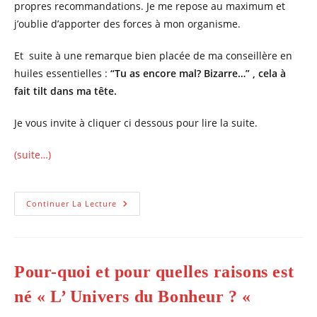
propres recommandations. Je me repose au maximum et
j’oublie d’apporter des forces à mon organisme.
Et suite à une remarque bien placée de ma conseillère en
huiles essentielles :
“Tu as encore mal? Bizarre…” , cela à
fait tilt dans ma tête.
Je vous invite à cliquer ci dessous pour lire la suite.
(suite…)
Comment
Continuer La Lecture
Soigner
Mon
GROS
Rhume,
« Je
Suis
Pour-quoi et pour quelles raisons est
Perdue »!
né « L’ Univers du Bonheur ? «