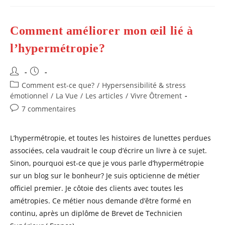
!
Merci
Doterra!
Comment améliorer mon œil lié à
l’hypermétropie?
Auteur/autrice
Publication
de
publiée :
Post
Comment est-ce que?
/
Hypersensibilité & stress
la
category:
émotionnel
/
La Vue
/
Les articles
/
Vivre Ôtrement
publication :
Commentaires
7 commentaires
de
la
L’hypermétropie, et toutes les histoires de lunettes perdues
publication :
associées, cela vaudrait le coup d’écrire un livre à ce sujet.
Sinon, pourquoi est-ce que je vous parle d’hypermétropie
sur un blog sur le bonheur? Je suis opticienne de métier
officiel premier. Je côtoie des clients avec toutes les
amétropies. Ce métier nous demande d’être formé en
continu, après un diplôme de Brevet de Technicien