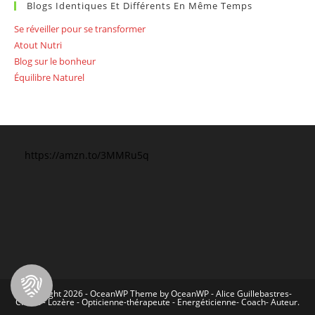
Blogs Identiques Et Différents En Même Temps
Se réveiller pour se transformer
Atout Nutri
Blog sur le bonheur
Équilibre Naturel
https://amzn.to/3MMRu5q
Copyright 2026 - OceanWP Theme by OceanWP - Alice Guillebastres-
Chirac - Lozère - Opticienne-thérapeute - Energéticienne- Coach- Auteur.