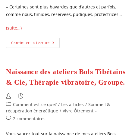
– Certaines sont plus bavardes que d’autres et parfois,
comme nous, timides, réservées, pudiques, protectrices…
(suite…)
Bols
Continuer La Lecture
Tibétains
Et
Vaches,
Apaisement
Général
Et
Naissance des ateliers Bols Tibétains
Communication
Animale.
& Cie, Thérapie vibratoire, Groupe.
Auteur/autrice
Publication
de
publiée :
Post
Comment est-ce que?
/
Les articles
/
Sommeil &
la
category:
récupération énergétique
/
Vivre Ôtrement
publication :
Commentaires
2 commentaires
de
la
Vous saurez tout sur la naissance de mes ateliers Bols