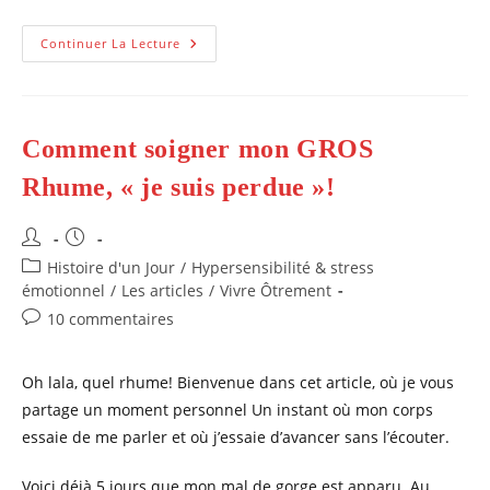
Comment
Continuer La Lecture
Améliorer
Sa
Vision,
Myopie
Comment soigner mon GROS
Rhume, « je suis perdue »!
Auteur/autrice
Publication
de
publiée :
Post
Histoire d'un Jour
/
Hypersensibilité & stress
la
category:
émotionnel
/
Les articles
/
Vivre Ôtrement
publication :
Commentaires
10 commentaires
de
la
Oh lala, quel rhume! Bienvenue dans cet article, où je vous
publication :
partage un moment personnel Un instant où mon corps
essaie de me parler et où j’essaie d’avancer sans l’écouter.
Voici déjà 5 jours que mon mal de gorge est apparu. Au