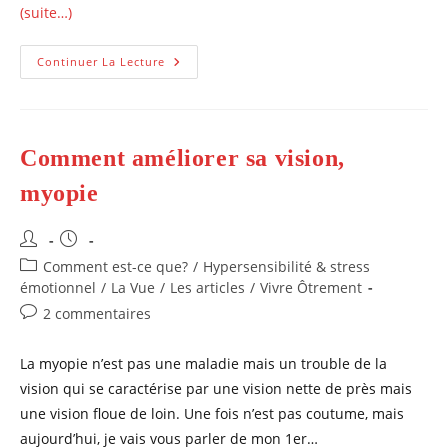
(suite…)
Comment
Continuer La Lecture
Améliorer
Mon
Œil
Lié
À
L’hypermétropie?
Comment améliorer sa vision,
myopie
Auteur/autrice
Publication
de
publiée :
Post
Comment est-ce que?
/
Hypersensibilité & stress
la
category:
émotionnel
/
La Vue
/
Les articles
/
Vivre Ôtrement
publication :
Commentaires
2 commentaires
de
la
La myopie n’est pas une maladie mais un trouble de la
publication :
vision qui se caractérise par une vision nette de près mais
une vision floue de loin. Une fois n’est pas coutume, mais
aujourd’hui, je vais vous parler de mon 1er…