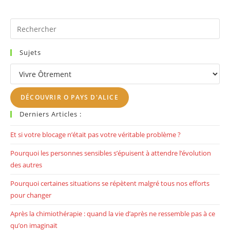
Du
Bonheur
?
«
Pr
Es
to
Sujets
clo
Sujets
th
se
DÉCOUVRIR O PAYS D'ALICE
pan
Derniers Articles :
Et si votre blocage n’était pas votre véritable problème ?
Pourquoi les personnes sensibles s’épuisent à attendre l’évolution
des autres
Pourquoi certaines situations se répètent malgré tous nos efforts
pour changer
Après la chimiothérapie : quand la vie d’après ne ressemble pas à ce
qu’on imaginait