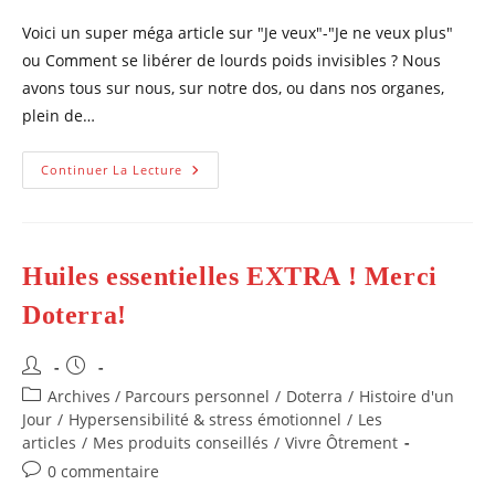
la
Voici un super méga article sur "Je veux"-"Je ne veux plus"
publication :
ou Comment se libérer de lourds poids invisibles ? Nous
avons tous sur nous, sur notre dos, ou dans nos organes,
plein de…
« Je
Continuer La Lecture
Veux »-« Je
Ne
Veux
Plus »
Ou
Comment
Huiles essentielles EXTRA ! Merci
Se
Libérer
De
Doterra!
Lourds
Poids
Invisibles
Auteur/autrice
Publication
?
de
publiée :
Post
Archives / Parcours personnel
/
Doterra
/
Histoire d'un
la
category:
Jour
/
Hypersensibilité & stress émotionnel
/
Les
publication :
articles
/
Mes produits conseillés
/
Vivre Ôtrement
Commentaires
0 commentaire
de