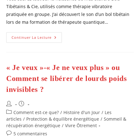
publication :
Tibétains & Cie, utilisés comme thérapie vibratoire
pratiquée en groupe. J’ai découvert le son d’un bol tibétain
lors de ma formation de thérapeute quantique…
Naissance
Continuer La Lecture
Des
Ateliers
Bols
Tibétains
&
Cie,
« Je veux »-« Je ne veux plus » ou
Thérapie
Vibratoire,
Groupe.
Comment se libérer de lourds poids
invisibles ?
Auteur/autrice
Publication
de
publiée :
Post
Comment est-ce que?
/
Histoire d'un Jour
/
Les
la
category:
articles
/
Protection & équilibre énergétique
/
Sommeil &
publication :
récupération énergétique
/
Vivre Ôtrement
Commentaires
5 commentaires
de