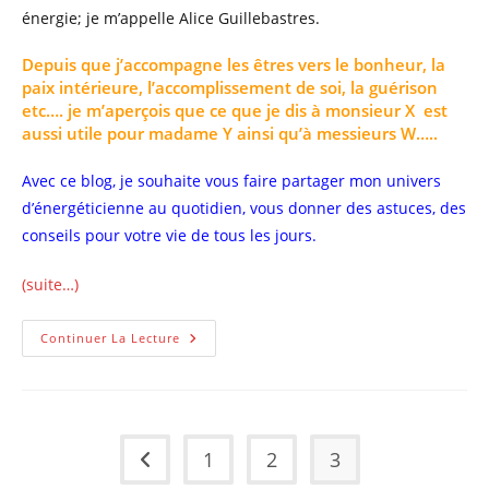
énergie; je m’appelle Alice Guillebastres.
Depuis que j’accompagne les êtres vers le bonheur, la
paix intérieure, l’accomplissement de soi, la guérison
etc…. je m’aperçois que ce que je dis à monsieur X est
aussi utile pour madame Y ainsi qu’à messieurs W…..
Avec ce blog, je souhaite vous faire partager mon univers
d’énergéticienne au quotidien, vous donner des astuces, des
conseils pour votre vie de tous les jours.
(suite…)
Pour-
Continuer La Lecture
Quoi
Et
Pour
Quelles
Raisons
Est
Né
1
2
3
« L’
Go to the previous page
Univers