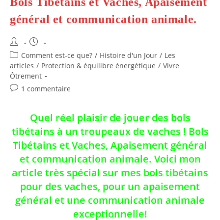
Bols Tibétains et Vaches, Apaisement
général et communication animale.
Auteur/autrice
Publication
de
publiée :
Post
Comment est-ce que?
/
Histoire d'un Jour
/
Les
la
category:
articles
/
Protection & équilibre énergétique
/
Vivre
publication :
Ôtrement
Commentaires
1 commentaire
de
la
Quel réel plaisir de jouer des bols
publication :
tibétains à un troupeaux de vaches ! Bols
Tibétains et Vaches, Apaisement général
et communication animale. Voici mon
article très spécial sur mes bols tibétains
pour des vaches, pour un apaisement
général et une communication animale
exceptionnelle!