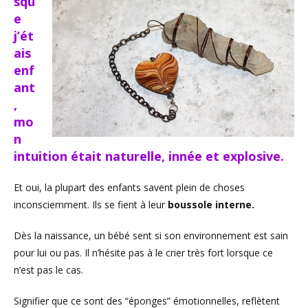
squ
e
j’ét
ais
enf
ant
,
mo
n
intuition était naturelle, innée et explosive.
Et oui, la plupart des enfants savent plein de choses
inconsciemment. Ils se fient à leur
boussole interne.
Dès la naissance, un bébé sent si son environnement est sain
pour lui ou pas. Il n’hésite pas à le crier très fort lorsque ce
n’est pas le cas.
Signifier que ce sont des “éponges” émotionnelles, reflètent