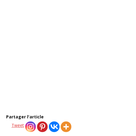
beaucoup autour de
vous ?
Retrouvez sur O Pays d’Alice des ressources et
accompagnements pour retrouver clarté, apaisement
et ancrage intérieur.
→ Découvrir le rituel du soir offert
Partager l'article
Tweet