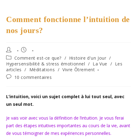
Comment fonctionne l’intuition de
nos jours?
Auteur/autrice
Publication
de
publiée :
Post
Comment est-ce que?
/
Histoire d'un Jour
/
la
category:
Hypersensibilité & stress émotionnel
/
La Vue
/
Les
publication :
articles
/
Méditations
/
Vivre Ôtrement
Commentaires
10 commentaires
de
la
publication :
L’intuition, voici un sujet complet à lui tout seul, avec
un seul mot.
Je vais voir avec vous la définition de l’intuition. Je vous ferai
part des étapes intuitives importantes au cours de la vie, avant
de vous témoigner de mes expériences personnelles.