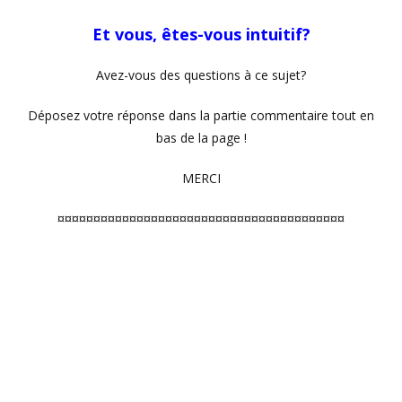
Et vous, êtes-vous intuitif?
Avez-vous des questions à ce sujet?
Déposez votre réponse dans la partie commentaire tout en
bas de la page !
MERCI
¤¤¤¤¤¤¤¤¤¤¤¤¤¤¤¤¤¤¤¤¤¤¤¤¤¤¤¤¤¤¤¤¤¤¤¤¤¤¤¤
🌙 Vous absorbez