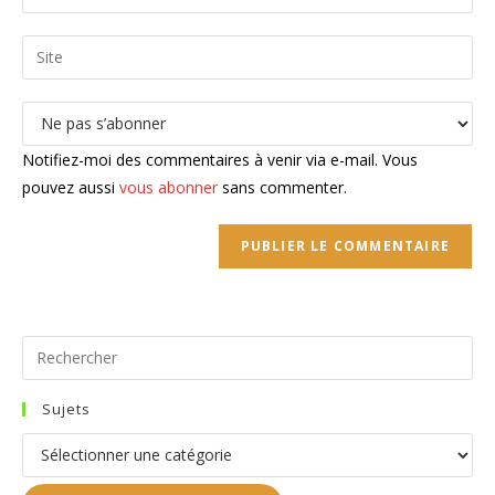
your
username
email
Saisir
to
address
l’URL
comment
to
de
comment
votre
site
Notifiez-moi des commentaires à venir via e-mail. Vous
(facultatif)
pouvez aussi
vous abonner
sans commenter.
Pr
Es
to
Sujets
clo
Sujets
the
se