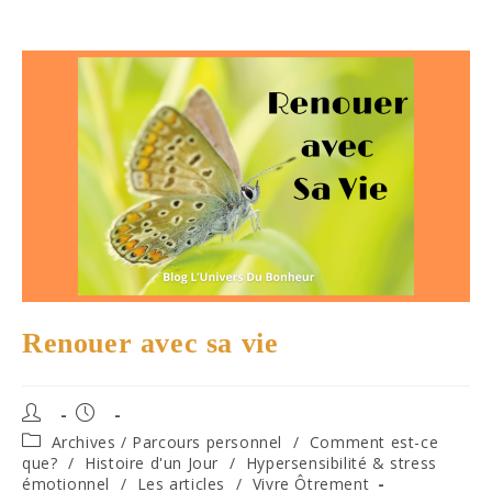
Renouer avec sa vie
Auteur/autrice
Publication
de
publiée :
Post
Archives / Parcours personnel
/
Comment est-ce
la
category:
que?
/
Histoire d'un Jour
/
Hypersensibilité & stress
publication :
émotionnel
/
Les articles
/
Vivre Ôtrement