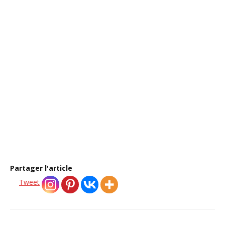
vous ?
Retrouvez sur O Pays d’Alice des ressources et
accompagnements pour retrouver clarté, apaisement
et ancrage intérieur.
→ Découvrir le rituel du soir offert
Partager l'article
Tweet