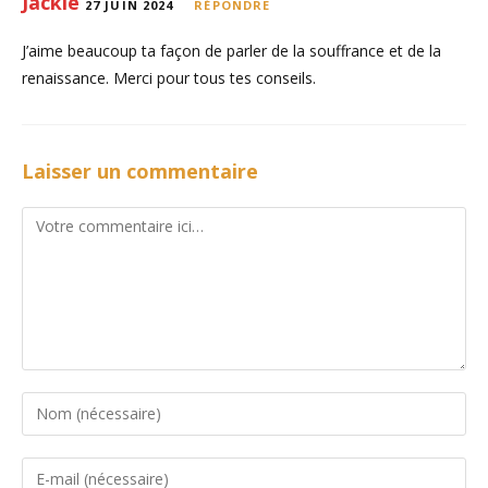
Jackie
27 JUIN 2024
RÉPONDRE
J’aime beaucoup ta façon de parler de la souffrance et de la
renaissance. Merci pour tous tes conseils.
Laisser un commentaire
Comment
Enter
your
name
Enter
or