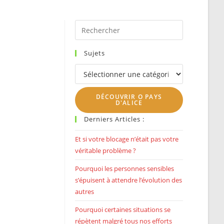
SEARCH
Press
Escape
to
Sujets
close
Sujets
the
search
DÉCOUVRIR O PAYS
panel.
D'ALICE
Derniers Articles :
Et si votre blocage n’était pas votre
véritable problème ?
Pourquoi les personnes sensibles
s’épuisent à attendre l’évolution des
autres
Pourquoi certaines situations se
répètent malgré tous nos efforts