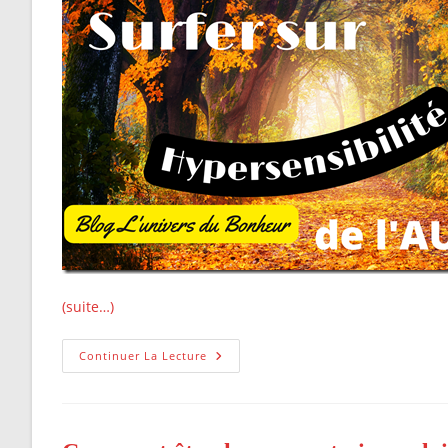
(suite…)
Comment
Continuer La Lecture
Surfer
Sur
L’hypersensibilité
De
L’automne?