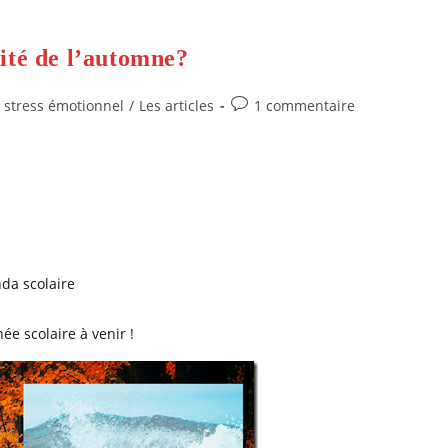
ité de l’automne?
Commentaires
& stress émotionnel
/
Les articles
1 commentaire
de
la
publication :
…
nda scolaire
ée scolaire à venir !