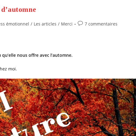
 d’automne
Commentaires
ess émotionnel
/
Les articles
/
Merci
7 commentaires
de
la
publication :
 qu’elle nous offre avec l’automne.
hez moi.