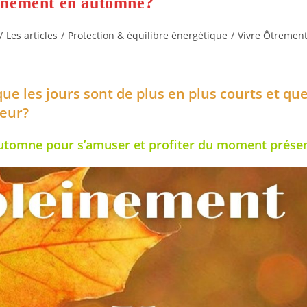
einement en automne?
/
Les articles
/
Protection & équilibre énergétique
/
Vivre Ôtremen
 les jours sont de plus en plus courts et qu
meur?
n automne pour s’amuser et profiter du moment prése