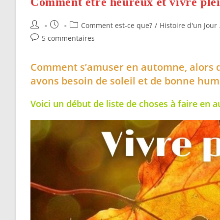
Comment être heureux et vivre pl
Auteur/autrice
Publication
Post
Comment est-ce que?
/
Histoire d'un Jour
de
publiée :
category:
Commentaires
5 commentaires
la
de
publication :
la
Comment s’amuser en automne, alors que
publication :
avons besoin de soleil et de bonne hu
Voici un début de liste de choses à faire e