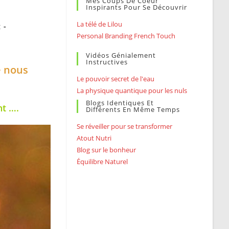
Mes Coups De Coeur
Inspirants Pour Se Découvrir
La télé de Lilou
t
Personal Branding French Touch
Vidéos Génialement
Instructives
e nous
Le pouvoir secret de l'eau
La physique quantique pour les nuls
Blogs Identiques Et
nt ….
Différents En Même Temps
Se réveiller pour se transformer
Atout Nutri
Blog sur le bonheur
Équilibre Naturel