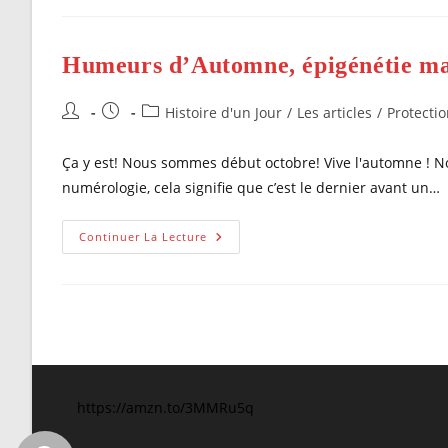
Pour
Le
Cadeau
D’automne
Humeurs d’Automne, épigénétie m
Auteur/autrice
Publication
Post
Histoire d'un Jour
/
Les articles
/
Protecti
de
publiée :
category:
la
Ça y est! Nous sommes début octobre! Vive l'automne ! N
publication :
numérologie, cela signifie que c’est le dernier avant un…
Humeurs
Continuer La Lecture
D’Automne,
Épigénétie
Marquée
https://amzn.to/3MMRu5q