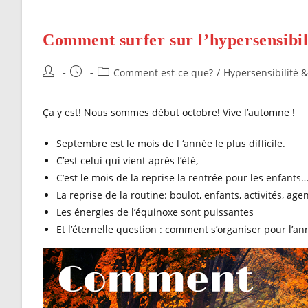
Comment surfer sur l’hypersensibil
Auteur/autrice
Publication
Post
Comment est-ce que?
/
Hypersensibilité 
de
publiée :
category:
la
Ça y est! Nous sommes début octobre! Vive l’automne !
publication :
Septembre est le mois de l ‘année le plus difficile.
C’est celui qui vient après l’été,
C’est le mois de la reprise la rentrée pour les enfants
La reprise de la routine: boulot, enfants, activités, age
Les énergies de l’équinoxe sont puissantes
Et l’éternelle question : comment s’organiser pour l’ann