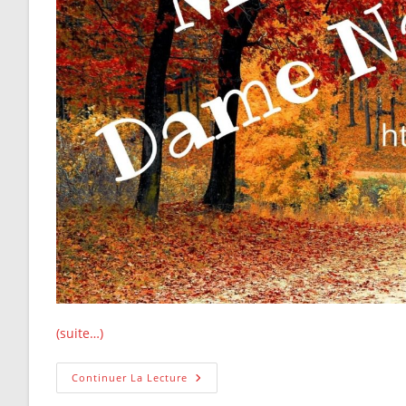
(suite…)
Merci
Continuer La Lecture
Dame
Nature