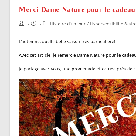
Pleinement
En
Merci Dame Nature pour le cadeau
Automne?
Auteur/autrice
Publication
Post
Histoire d'un Jour
/
Hypersensibilité & str
de
publiée :
category:
la
L’automne, quelle belle saison très particulière!
publication :
Avec cet article, je remercie Dame Nature pour le cadeau
Je partage avec vous, une promenade effectuée près de c