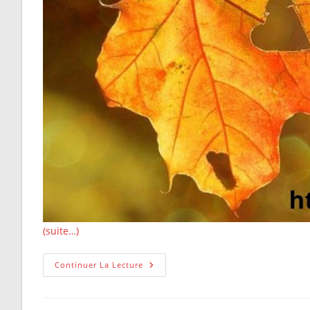
(suite…)
Comment
Continuer La Lecture
Être
Heureux
Et
Vivre