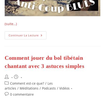
(suite…)
Comment
Continuer La Lecture
Créer
Son
Propre
Trésor
Anti-
Coup
Comment jouer du bol tibétain
De
Blues?
chantant avec 3 astuces simples
Auteur/autrice
Publication
de
publiée :
Post
Comment est-ce que?
/
Les
la
category:
articles
/
Méditations
/
Podcasts
/
Vidéos
publication :
Commentaires
0 commentaire
de
la