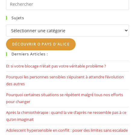
Se
Pr
Libérer
Es
De
Lourds
to
Poids
Sujets
Invisibles
clo
?
Sujets
th
se
DÉCOUVRIR O PAYS D'ALICE
pan
Derniers Articles :
Et si votre blocage n’était pas votre véritable problème ?
Pourquoi les personnes sensibles s’épuisent à attendre l’évolution
des autres
Pourquoi certaines situations se répètent malgré tous nos efforts
pour changer
Après la chimiothérapie : quand la vie d’après ne ressemble pas à ce
qu’on imaginait
Adolescent hypersensible en conflit : poser des limites sans escalade