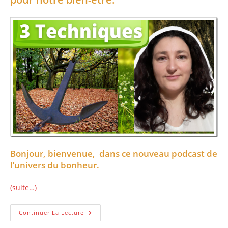
Bonjour, bienvenue, dans ce nouveau podcast de
l’univers du bonheur.
(suite…)
3
Continuer La Lecture
Techniques
D’ancrage