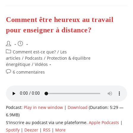
Simples
Pour
Tous,
En
Comment être heureux au travail
Méditation
De
Pleine
pour enseigner à distance?
Conscience,
Pour
Notre
Auteur/autrice
Publication
Bien-
Être.
de
publiée :
Post
Comment est-ce que?
/
Les
la
category:
articles
/
Podcasts
/
Protection & équilibre
publication :
énergétique
/
Vidéos
Commentaires
6 commentaires
de
la
publication :
Podcast:
Play in new window
|
Download
(Duration: 5:29 —
6.9MB)
S'inscrire au podcast via une plateforme.
Apple Podcasts
|
Spotify
|
Deezer
|
RSS
|
More