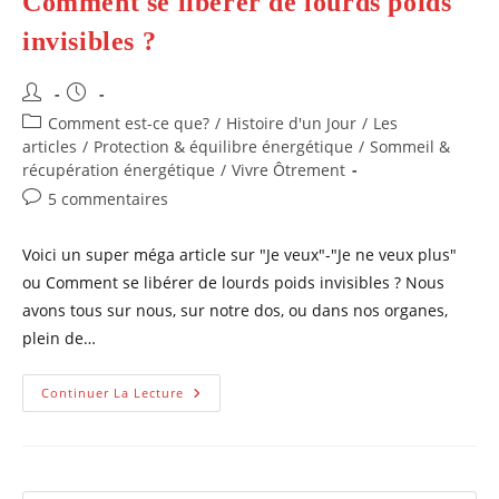
Comment se libérer de lourds poids
invisibles ?
Auteur/autrice
Publication
de
publiée :
Post
Comment est-ce que?
/
Histoire d'un Jour
/
Les
la
category:
articles
/
Protection & équilibre énergétique
/
Sommeil &
publication :
récupération énergétique
/
Vivre Ôtrement
Commentaires
5 commentaires
de
la
Voici un super méga article sur "Je veux"-"Je ne veux plus"
publication :
ou Comment se libérer de lourds poids invisibles ? Nous
avons tous sur nous, sur notre dos, ou dans nos organes,
plein de…
« Je
Continuer La Lecture
Veux »-« Je
Ne
Veux
Plus »
Ou
Comment