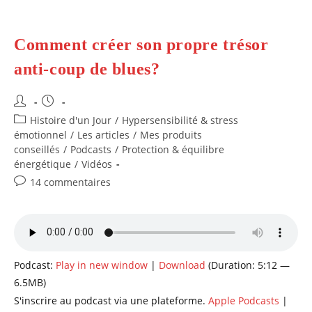
Comment créer son propre trésor
anti-coup de blues?
Auteur/autrice
Publication
de
publiée :
Post
Histoire d'un Jour
/
Hypersensibilité & stress
la
category:
émotionnel
/
Les articles
/
Mes produits
publication :
conseillés
/
Podcasts
/
Protection & équilibre
énergétique
/
Vidéos
Commentaires
14 commentaires
de
la
publication :
Podcast:
Play in new window
|
Download
(Duration: 5:12 —
6.5MB)
S'inscrire au podcast via une plateforme.
Apple Podcasts
|