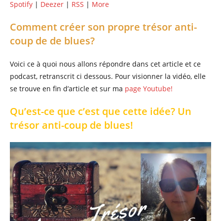
Spotify
|
Deezer
|
RSS
|
More
Comment créer son propre trésor anti-
coup de de blues?
Voici ce à quoi nous allons répondre dans cet article et ce
podcast, retranscrit ci dessous. Pour visionner la vidéo, elle
se trouve en fin d’article et sur ma
page Youtube!
Qu’est-ce que c’est que cette idée? Un
trésor anti-coup de blues!