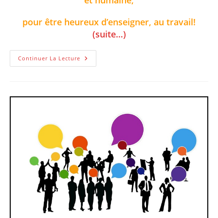
et humaine,
pour être heureux d’enseigner, au travail!
(suite…)
Comment
Continuer La Lecture
Être
Heureux
Au
Travail
Pour
Enseigner
À
Distance?