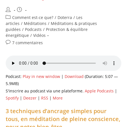
Auteur/autrice
Publication
de
publiée :
Post
Comment est-ce que?
/
Doterra
/
Les
la
category:
articles
/
Méditations
/
Méditations & pratiques
publication :
guidées
/
Podcasts
/
Protection & équilibre
énergétique
/
Vidéos
Commentaires
7 commentaires
de
la
publication :
Podcast:
Play in new window
|
Download
(Duration: 5:07 —
5.9MB)
S'inscrire au podcast via une plateforme.
Apple Podcasts
|
Spotify
|
Deezer
|
RSS
|
More
3 techniques d’ancrage simples pour
tous, en méditation de pleine conscience,
pour notre bien-être.