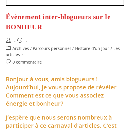
Évènement inter-blogueurs sur le
BONHEUR
Auteur/autrice
Publication
de
publiée :
Post
Archives / Parcours personnel
/
Histoire d'un Jour
/
Les
la
category:
articles
publication :
Commentaires
0 commentaire
de
la
Bonjour à vous, amis blogueurs !
publication :
Aujourd’hui, je vous propose de révéler
Comment est ce que vous associez
énergie et bonheur?
J’espère que nous serons nombreux à
participer à ce carnaval d’articles. C’est