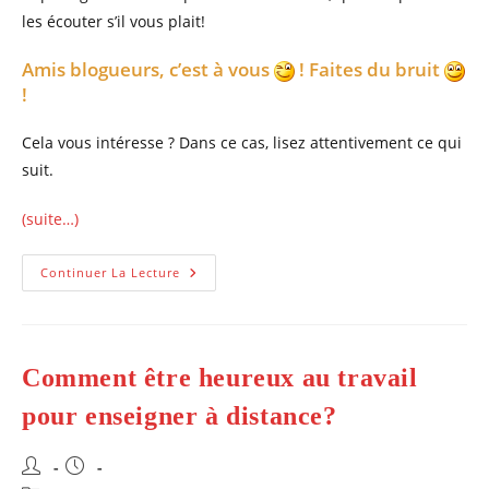
les écouter s’il vous plait!
Amis blogueurs, c’est à vous
! Faites du bruit
!
Cela vous intéresse ? Dans ce cas, lisez attentivement ce qui
suit.
(suite…)
Quelles
Continuer La Lecture
Sont
Ces
Musiques
Qui
Vous
Transportent
Comment être heureux au travail
Vers
Le
Bonheur?
pour enseigner à distance?
Auteur/autrice
Publication