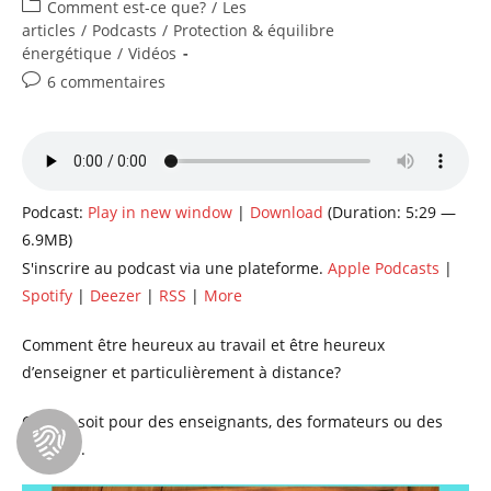
de
publiée :
Post
Comment est-ce que?
/
Les
la
category:
articles
/
Podcasts
/
Protection & équilibre
publication :
énergétique
/
Vidéos
Commentaires
6 commentaires
de
la
publication :
Podcast:
Play in new window
|
Download
(Duration: 5:29 —
6.9MB)
S'inscrire au podcast via une plateforme.
Apple Podcasts
|
Spotify
|
Deezer
|
RSS
|
More
Comment être heureux au travail et être heureux
d’enseigner et particulièrement à distance?
Que ce soit pour des enseignants, des formateurs ou des
coaches.