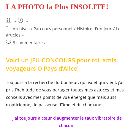
LA PHOTO la Plus INSOLITE!
Auteur/autrice
Publication
de
publiée :
Post
Archives / Parcours personnel
/
Histoire d'un Jour
/
Les
la
category:
articles
publication :
Commentaires
3 commentaires
de
la
Voici un JEU-CONCOURS pour toi, amis
publication :
voyageurs O Pays d’Alice!
Toujours à la recherche du bonheur, qui va et qui vient, j’ai
pris l’habitude de vous partager toutes mes astuces et mes
conseils avec mes points de vue énergétique mais aussi
d’opticienne, de passeuse d’âme et de chamane.
J’ai toujours à cœur d’augmenter le taux vibratoire de
chacun.