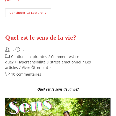
Le
Continuer La Lecture
Bonheur
Est-
Il
En
Nous?
Quel est le sens de la vie?
Auteur/autrice
Publication
de
publiée :
Post
Citations inspirantes
/
Comment est-ce
la
category:
que?
/
Hypersensibilité & stress émotionnel
/
Les
publication :
articles
/
Vivre Ôtrement
Commentaires
10 commentaires
de
la
Quel est le sens de la vie?
publication :