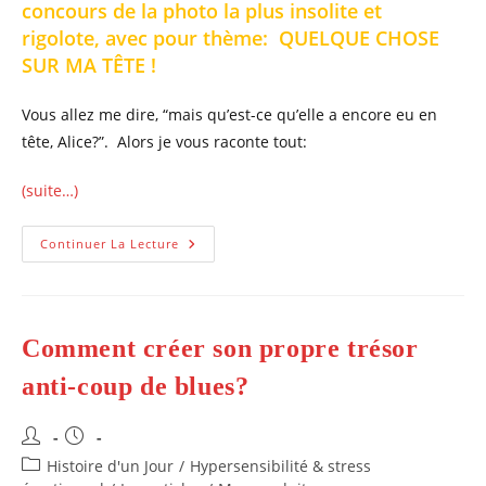
concours de la photo la plus insolite et
rigolote, avec pour thème: QUELQUE CHOSE
SUR MA TÊTE !
Vous allez me dire, “mais qu’est-ce qu’elle a encore eu en
tête, Alice?”. Alors je vous raconte tout:
(suite…)
GAGNEZ
Continuer La Lecture
Au
JEU
CONCOURS
De
LA
PHOTO
Comment créer son propre trésor
La
Plus
INSOLITE!
anti-coup de blues?
Auteur/autrice
Publication
de
publiée :
Post
Histoire d'un Jour
/
Hypersensibilité & stress
la