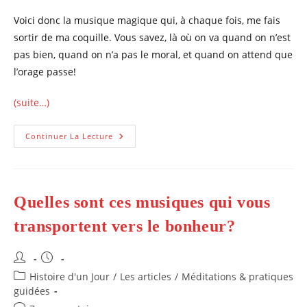
Voici donc la musique magique qui, à chaque fois, me fais
sortir de ma coquille. Vous savez, là où on va quand on n’est
pas bien, quand on n’a pas le moral, et quand on attend que
l’orage passe!
(suite…)
Ma
Continuer La Lecture
Chanson
Magique
Pour
Me
Retrouver
Quelles sont ces musiques qui vous
transportent vers le bonheur?
Auteur/autrice
Publication
de
publiée :
Post
Histoire d'un Jour
/
Les articles
/
Méditations & pratiques
la
category:
guidées
publication :