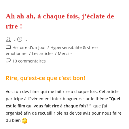
Propre
Trésor
Anti-
Coup
Ah ah ah, à chaque fois, j’éclate de
De
Blues?
rire !
Auteur/autrice
Publication
de
publiée :
Post
Histoire d'un Jour
/
Hypersensibilité & stress
la
category:
émotionnel
/
Les articles
/
Merci
publication :
Commentaires
10 commentaires
de
la
Rire, qu’est-ce que c’est bon!
publication :
Voici un des films qui me fait rire à chaque fois. Cet article
participe à l’évènement inter-blogueurs sur le thème
“Quel
est le film qui vous fait rire à chaque fois? “
que j’ai
organisé afin de recueillir pleins de vos avis pour nous faire
du bien