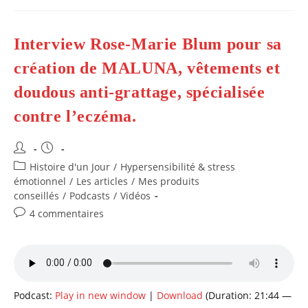
À
Chaque
Fois,
J’éclate
Interview Rose-Marie Blum pour sa
De
Rire
!
création de MALUNA, vêtements et
doudous anti-grattage, spécialisée
contre l’eczéma.
Auteur/autrice
Publication
de
publiée :
Post
Histoire d'un Jour
/
Hypersensibilité & stress
la
category:
émotionnel
/
Les articles
/
Mes produits
publication :
conseillés
/
Podcasts
/
Vidéos
Commentaires
4 commentaires
de
la
publication :
Podcast:
Play in new window
|
Download
(Duration: 21:44 —