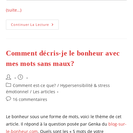
(suite…)
Comment
Continuer La Lecture
Booster
Son
État
D’esprit
Grâce
Aux
Comment décris-je le bonheur avec
Pouvoirs
De
L’eau?
mes mots sans maux?
Auteur/autrice
Publication
de
publiée :
Post
Comment est-ce que?
/
Hypersensibilité & stress
la
category:
émotionnel
/
Les articles
publication :
Commentaires
16 commentaires
de
la
Le bonheur sous une forme de mots, voici le thème de cet
publication :
article. Il répond à la question posée par Genka du
blog-sur-
le-bonheur.com
. Quels sont les « 5 mots de votre