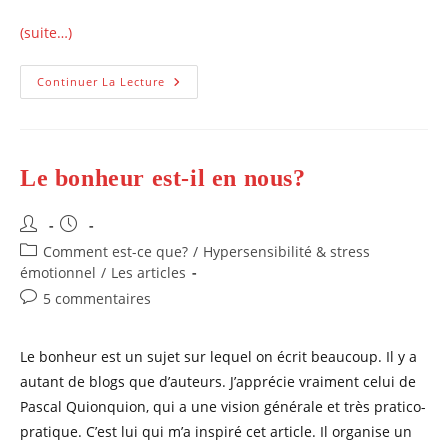
(suite…)
Comment
Continuer La Lecture
Les
Saisons
Peuvent
Nous
Faire
Sourire?
Le bonheur est-il en nous?
Auteur/autrice
Publication
de
publiée :
Post
Comment est-ce que?
/
Hypersensibilité & stress
la
category:
émotionnel
/
Les articles
publication :
Commentaires
5 commentaires
de
la
Le bonheur est un sujet sur lequel on écrit beaucoup. Il y a
publication :
autant de blogs que d’auteurs. J’apprécie vraiment celui de
Pascal Quionquion, qui a une vision générale et très pratico-
pratique. C’est lui qui m’a inspiré cet article. Il organise un