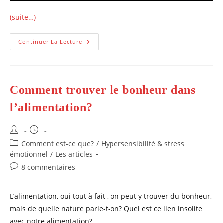
(suite…)
Comment
Continuer La Lecture
Décris-
Je
Le
Bonheur
Avec
Mes
Comment trouver le bonheur dans
Mots
Sans
Maux?
l’alimentation?
Auteur/autrice
Publication
de
publiée :
Post
Comment est-ce que?
/
Hypersensibilité & stress
la
category:
émotionnel
/
Les articles
publication :
Commentaires
8 commentaires
de
la
L’alimentation, oui tout à fait , on peut y trouver du bonheur,
publication :
mais de quelle nature parle-t-on? Quel est ce lien insolite
avec notre alimentation?