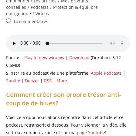
category:
émotionnel
/
Les articles
/
Mes produits
publication :
conseillés
/
Podcasts
/
Protection & équilibre
énergétique
/
Vidéos
Commentaires
14 commentaires
de
la
publication :
Podcast:
Play in new window
|
Download
(Duration: 5:12 —
6.5MB)
S'inscrire au podcast via une plateforme.
Apple Podcasts
|
Spotify
|
Deezer
|
RSS
|
More
Comment créer son propre trésor anti-
coup de de blues?
Voici ce à quoi nous allons répondre dans cet article et ce
podcast, retranscrit ci dessous. Pour visionner la vidéo, elle
se trouve en fin d’article et sur ma
page Youtube!