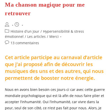
Création
Ma chanson magique pour me
De
MALUNA,
Vêtements
retrouver
Et
Doudous
Anti-
Auteur/autrice
Publication
Grattage,
Spécialisée
de
publiée :
Post
Histoire d'un Jour
/
Hypersensibilité & stress
Contre
la
L’eczéma.
category:
émotionnel
/
Les articles
/
Merci
publication :
Commentaires
13 commentaires
de
la
Cet article participe au carnaval d’article
publication :
que j’ai proposé afin de découvrir les
musiques des uns et des autres, qui nous
permettent de booster notre énergie.
Nous en avons bien besoin ces jours-ci car avec cette guerre
mondiale psychologique qui est là afin de nous faire plier et
accepter l’inhumanité. Oui l’inhumanité, car vivre dans la
peur, seul de son côté, ce n’est pas fait pour nous. Alors, je