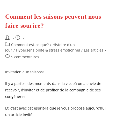
Comment les saisons peuvent nous
faire sourire?
Auteur/autrice
Publication
de
publiée :
Post
Comment est-ce que?
/
Histoire d'un
la
category:
Jour
/
Hypersensibilité & stress émotionnel
/
Les articles
publication :
Commentaires
5 commentaires
de
la
Invitation aux saisons!
publication :
Il y a parfois des moments dans la vie, où on a envie de
recevoir, d’inviter et de profiter de la compagnie de ses
congénères.
Et, c’est avec cet esprit-là que je vous propose aujourd’hui,
un article invité.