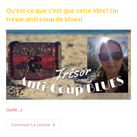
Qu’est-ce que c’est que cette idée? Un
trésor anti-coup de blues!
(suite…)
Comment
Continuer La Lecture
Créer
Son