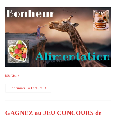
(suite…)
Comment
Continuer La Lecture
Trouver
Le
Bonheur
Dans
L’alimentation?
GAGNEZ au JEU CONCOURS de