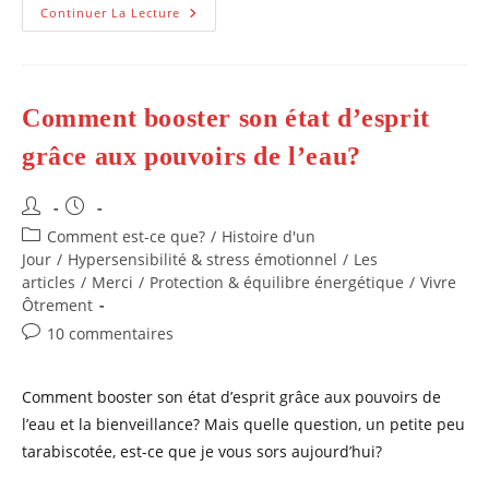
Quel
Continuer La Lecture
Est
Le
Sens
De
La
Vie?
Comment booster son état d’esprit
grâce aux pouvoirs de l’eau?
Auteur/autrice
Publication
de
publiée :
Post
Comment est-ce que?
/
Histoire d'un
la
category:
Jour
/
Hypersensibilité & stress émotionnel
/
Les
publication :
articles
/
Merci
/
Protection & équilibre énergétique
/
Vivre
Ôtrement
Commentaires
10 commentaires
de
la
Comment booster son état d’esprit grâce aux pouvoirs de
publication :
l’eau et la bienveillance? Mais quelle question, un petite peu
tarabiscotée, est-ce que je vous sors aujourd’hui?